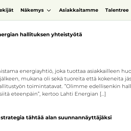
ekijät
Näkemys
Asiakkaitamme
Talentree
ergian hallituksen yhteistyötä
tama energiayhtiö, joka tuottaa asiakkailleen huol
jälkeen, mukana oli sekä tuoreita että kokeneita jä
allitustyön toimintatavat. ”Olimme edellisenkin hal
 siitä eteenpäin”, kertoo Lahti Energian […]
strategia tähtää alan suunnannäyttäjäksi