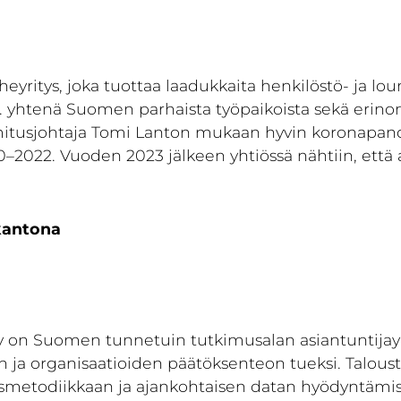
erheyritys, joka tuottaa laadukkaita henkilöstö- ja 
. yhtenä Suomen parhaista työpaikoista sekä erinoma
oimitusjohtaja Tomi Lanton mukaan hyvin koronapan
–2022. Vuoden 2023 jälkeen yhtiössä nähtiin, että 
kantona
on Suomen tunnetuin tutkimusalan asiantuntijayritys
ten ja organisaatioiden päätöksenteon tueksi. Taloust
metodiikkaan ja ajankohtaisen datan hyödyntämis