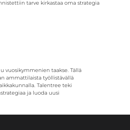
istettiin tarve kirkastaa oma strategia
tuu vuosikymmenien taakse. Tällä
n ammattilaista työllistävällä
ikkakunnalla. Talentree teki
astrategiaa ja luoda uusi