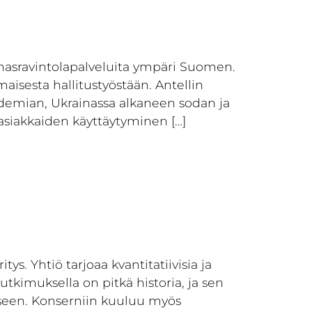
lounasravintolapalveluita ympäri Suomen.
isesta hallitustyöstään. Antellin
demian, Ukrainassa alkaneen sodan ja
asiakkaiden käyttäytyminen […]
. Yhtiö tarjoaa kvantitatiivisia ja
utkimuksella on pitkä historia, ja sen
een. Konserniin kuuluu myös