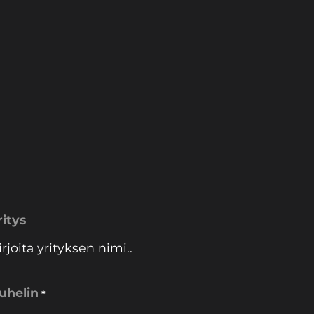
ritys
uhelin
*