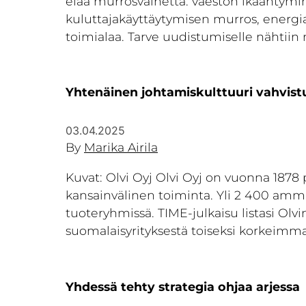
elää murrosvaihetta: väestön ikääntymi
kuluttajakäyttäytymisen murros, energi
toimialaa. Tarve uudistumiselle nähtiin
Yhtenäinen johtamiskulttuuri vahvistui
03.04.2025
By
Marika Airila
Kuvat: Olvi Oyj Olvi Oyj on vuonna 1878
kansainvälinen toiminta. Yli 2 400 ammatt
tuoteryhmissä. TIME-julkaisu listasi O
suomalaisyrityksestä toiseksi korkeimmall
Yhdessä tehty strategia ohjaa arjessa