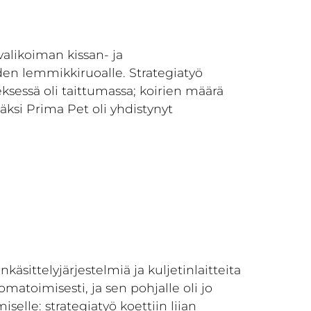
alikoiman kissan- ja
en lemmikkiruoalle. Strategiatyö
sessä oli taittumassa; koirien määrä
äksi Prima Pet oli yhdistynyt
äsittelyjärjestelmiä ja kuljetinlaitteita
matoimisesti, ja sen pohjalle oli jo
elle: strategiatyö koettiin liian