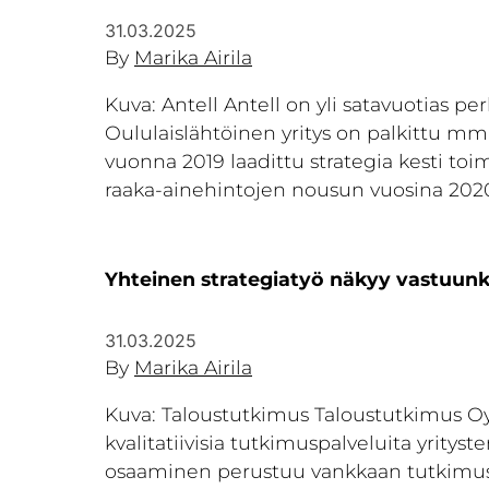
31.03.2025
By
Marika Airila
Kuva: Antell Antell on yli satavuotias p
Oululaislähtöinen yritys on palkittu mm
vuonna 2019 laadittu strategia kesti t
raaka-ainehintojen nousun vuosina 2020
Yhteinen strategiatyö näkyy vastuun
31.03.2025
By
Marika Airila
Kuva: Taloustutkimus Taloustutkimus Oy 
kvalitatiivisia tutkimuspalveluita yritys
osaaminen perustuu vankkaan tutkimus