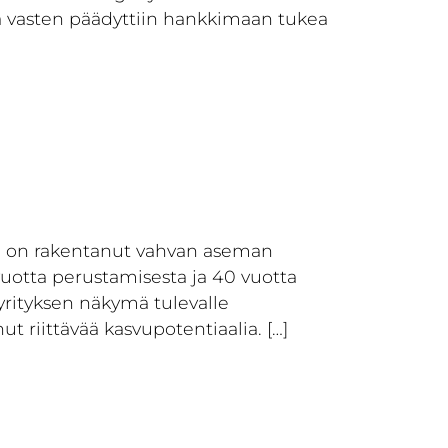
ä vasten päädyttiin hankkimaan tukea
ka on rakentanut vahvan aseman
 vuotta perustamisesta ja 40 vuotta
 yrityksen näkymä tulevalle
 riittävää kasvupotentiaalia. […]