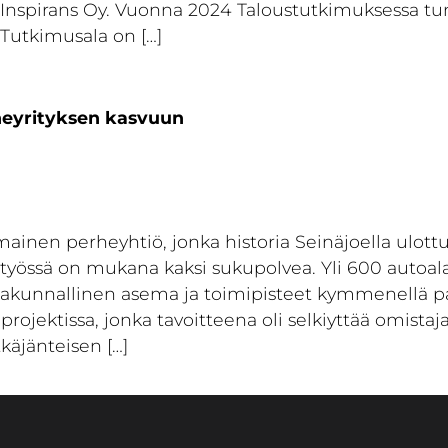
Inspirans Oy. Vuonna 2024 Taloustutkimuksessa tunn
Tutkimusala on […]
rheyrityksen kasvuun
ainen perheyhtiö, jonka historia Seinäjoella ulot
ustyössä on mukana kaksi sukupolvea. Yli 600 autoala
ltakunnallinen asema ja toimipisteet kymmenellä pa
rojektissa, jonka tavoitteena oli selkiyttää omistaj
käjänteisen […]