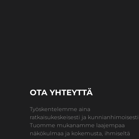
sivutus
OTA YHTEYTTÄ
Työskentelemme aina
ratkaisukeskeisesti ja kunnianhimoisesti
Tuomme mukanamme laajempaa
näkökulmaa ja kokemusta, ihmiseltä