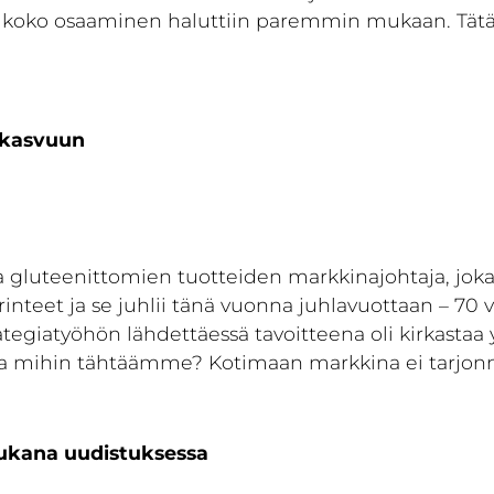
on koko osaaminen haluttiin paremmin mukaan. Tät
n kasvuun
a gluteenittomien tuotteiden markkinajohtaja, jo
erinteet ja se juhlii tänä vuonna juhlavuottaan – 70
tegiatyöhön lähdettäessä tavoitteena oli kirkastaa
a mihin tähtäämme? Kotimaan markkina ei tarjonnut
mukana uudistuksessa