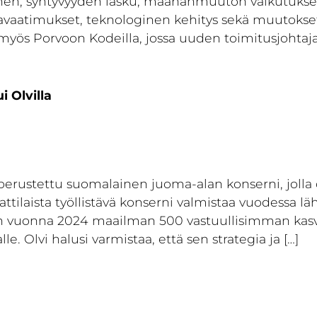
nen, syntyvyyden lasku, maahanmuuton vaikutukset
avaatimukset, teknologinen kehitys sekä muutokset
 myös Porvoon Kodeilla, jossa uuden toimitusjohtaj
 Olvilla
 perustettu suomalainen juoma-alan konserni, jolla 
ilaista työllistävä konserni valmistaa vuodessa lähe
lvin vuonna 2024 maailman 500 vastuullisimman kas
e. Olvi halusi varmistaa, että sen strategia ja […]