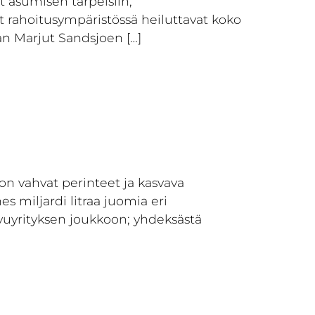
 asumisen tarpeisiin,
 rahoitusympäristössä heiluttavat koko
an Marjut Sandsjoen […]
on vahvat perinteet ja kasvava
s miljardi litraa juomia eri
vuyrityksen joukkoon; yhdeksästä