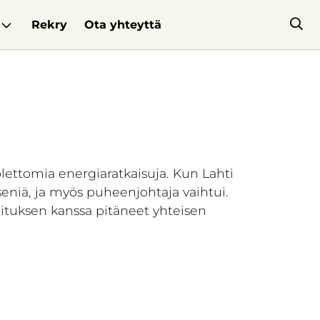
Rekry
Ota yhteyttä
ettomia energiaratkaisuja. Kun Lahti
seniä, ja myös puheenjohtaja vaihtui.
lituksen kanssa pitäneet yhteisen