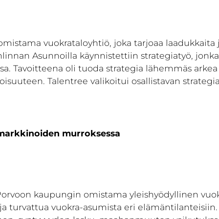
tama vuokrataloyhtiö, joka tarjoaa laadukkaita j
nan Asunnoilla käynnistettiin strategiatyö, jonka 
. Tavoitteena oli tuoda strategia lähemmäs arkea ja
toisuuteen. Talentree valikoitui osallistavan strate
omarkkinoiden murroksessa
Porvoon kaupungin omistama yleishyödyllinen vuok
ja turvattua vuokra-asumista eri elämäntilanteisii