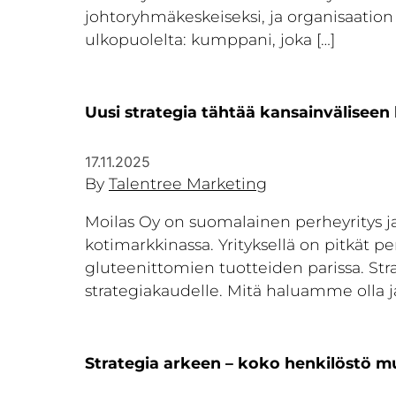
johtoryhmäkeskeiseksi, ja organisaati
ulkopuolelta: kumppani, joka […]
Uusi strategia tähtää kansainvälisee
17.11.2025
By
Talentree Marketing
Moilas Oy on suomalainen perheyritys j
kotimarkkinassa. Yrityksellä on pitkät p
gluteenittomien tuotteiden parissa. Stra
strategiakaudelle. Mitä haluamme olla j
Strategia arkeen – koko henkilöstö 