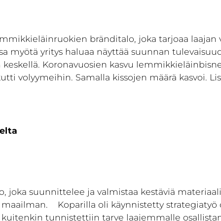
kkieläinruokien bränditalo, joka tarjoaa laajan v
a myötä yritys haluaa näyttää suunnan tulevaisuud
 keskellä. Koronavuosien kasvu lemmikkieläinbisnek
utti volyymeihin. Samalla kissojen määrä kasvoi. Lis
elta
joka suunnittelee ja valmistaa kestäviä materiaalink
 maailman. Koparilla oli käynnistetty strategiatyö o
itenkin tunnistettiin tarve laajemmalle osallistamis