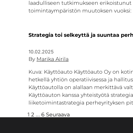
laadulliseen tutkimukseen erikoistunut 
toimintaympäristön muutoksen vuoksi: 
Strategia toi selkeyttä ja suuntaa pe
10.02.2025
By
Marika Airila
Kuva: Käyttöauto Käyttöauto Oy on kotim
hetkellä yhtiön operatiivisessa ja hallit
Käyttöautolla on alallaan merkittävä va
Käyttöauton kanssa yhteistyötä strategiap
liiketoimintastrategia perheyrityksen pit
1
2
…
6
Seuraava
Artikkelien