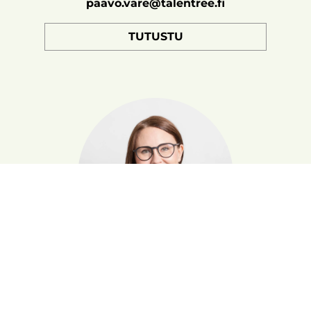
paavo.vare@talentree.fi
TUTUSTU
KAISA STIGELL
Toimitusjohtaja, liikkeenjohdon konsultti,
valmentaja