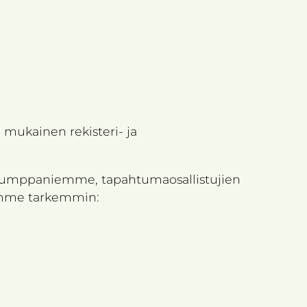
 mukainen rekisteri- ja
ökumppaniemme, tapahtumaosallistujien
rromme tarkemmin: