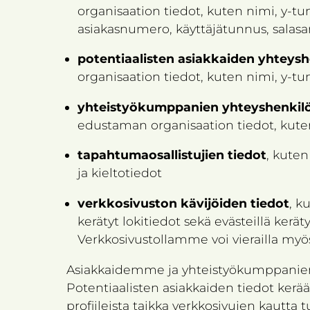
organisaation tiedot, kuten nimi, y-tun
asiakasnumero, käyttäjätunnus, salasan
potentiaalisten asiakkaiden yhteysh
organisaation tiedot, kuten nimi, y-tun
yhteistyökumppanien yhteyshenkilö
edustaman organisaation tiedot, kuten 
tapahtumaosallistujien tiedot
, kuten
ja kieltotiedot
verkkosivuston kävijöiden tiedot
, k
kerätyt lokitiedot sekä evästeillä kerä
Verkkosivustollamme voi vierailla myös 
Asiakkaidemme ja yhteistyökumppaniemm
Potentiaalisten asiakkaiden tiedot kerääm
profiileista taikka verkkosivujen kautta