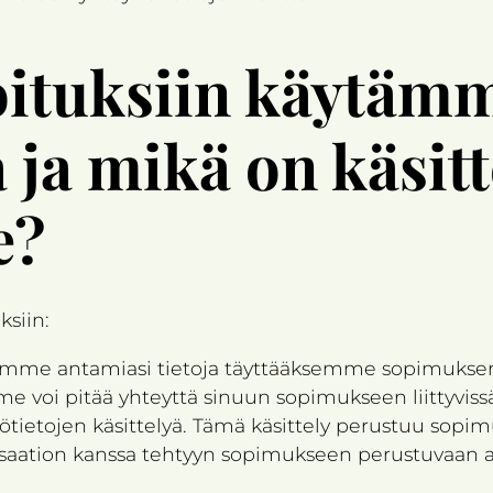
oituksiin käytäm
 ja mikä on käsit
e?
ksiin:
emme antamiasi tietoja täyttääksemme sopimuksen
voi pitää yhteyttä sinuun sopimukseen liittyvissä a
tietojen käsittelyä. Tämä käsittely perustuu sopi
saation kanssa tehtyyn sopimukseen perustuvaan as