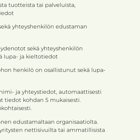
a tuotteista tai palveluista,
tiedot
li sekä yhteyshenkilön edustaman
hteydenotot sekä yhteyshenkilön
 lupa- ja kieltotiedot
johon henkilö on osallistunut sekä lupa-
imi- ja yhteystiedot, automaattisesti
vat tiedot kohdan 5 mukaisesti.
kohtaisesti.
nen edustamaltaan organisaatiolta.
itysten nettisivuilta tai ammatillisista