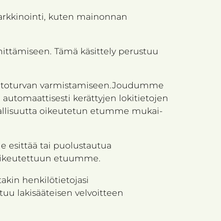
arkkinointi, kuten mainonnan
ittämiseen. Tämä käsittely perustuu
ietoturvan varmistamiseen.Jou­dumme
uto­maat­ti­sesti kerät­ty­jen loki­tie­to­jen
 luval­li­suutta oikeu­te­tun etumme mukai­
 esittää tai puolustautua
u oikeutettuun etuumme.
akin henkilötietojasi
tuu lakisääteisen velvoitteen