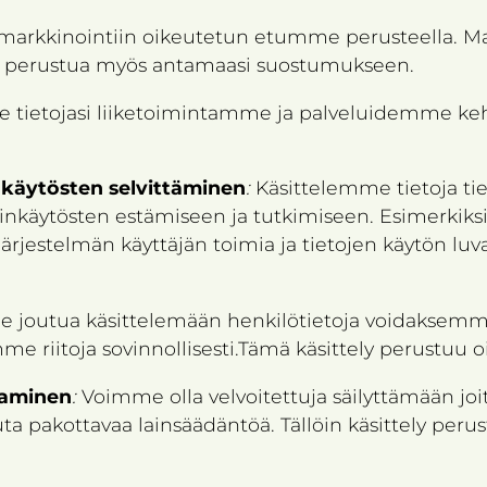
 markkinointiin oikeutetun etumme perusteella. M
i perustua myös antamaasi suostumukseen.
 tietojasi liiketoimintamme ja palveluidemme keh
nkäytösten selvittäminen
:
Käsittelemme tietoja t
­käy­tös­ten estä­mi­seen ja tut­ki­mi­seen. Esi­mer­kiksi a
­jär­jes­tel­män käyt­tä­jän toi­mia ja tie­to­jen käy­tön
e joutua käsittelemään henkilötietoja voidaksemme
me riitoja sovinnollisesti.Tämä käsittely perustu
taminen
:
Voimme olla velvoitettuja säilyttämään joit
 pakottavaa lainsäädäntöä. Tällöin käsittely perus