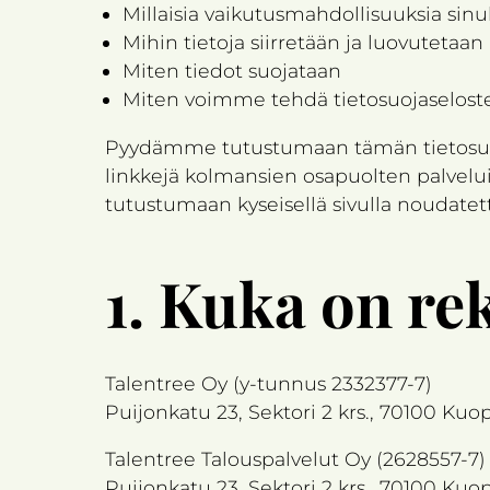
Millaisia vaikutusmahdollisuuksia sinu
Mihin tietoja siirretään ja luovutetaan
Miten tiedot suojataan
Miten voimme tehdä tietosuojaselos
Pyydämme tutustumaan tämän tietosuoj
linkkejä kolmansien osapuolten palvelui
tutustumaan kyseisellä sivulla noudatetta
1.
Kuka on rek
Talentree Oy (y-tunnus 2332377-7)
Puijonkatu 23, Sektori 2 krs., 70100 Kuo
Talentree Talouspalvelut Oy (2628557-7)
Puijonkatu 23, Sektori 2 krs., 70100 Kuo