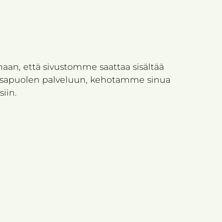
n, että sivustomme saattaa sisältää
en osapuolen palveluun, kehotamme sinua
iin.