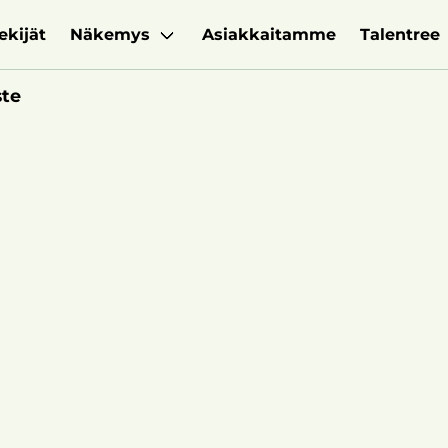
ekijät
Näkemys
Asiakkaitamme
Talentree
ste