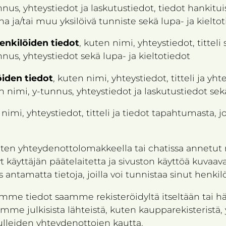
nus, yhteystiedot ja laskutustiedot, tiedot hankituist
a ja/tai muu yksilöivä tunniste sekä lupa- ja kielto
enkilöiden tiedot
, kuten nimi, yhteystiedot, titte
nus, yhteystiedot sekä lupa- ja kieltotiedot
iden tiedot
, kuten nimi, yhteystiedot, titteli ja y
nimi, y-tunnus, yhteystiedot ja laskutustiedot sekä
 nimi, yhteystiedot, titteli ja tiedot tapahtumasta, 
uten yhteydenottolomakkeella tai chatissa annetut n
tyt käyttäjän päätelaitetta ja sivuston käyttöä kuvaa
antamatta tietoja, joilla voi tunnistaa sinut henkilö
e tiedot saamme rekisteröidyltä itseltään tai hä
me julkisista lähteistä, kuten kaupparekisteristä, yr
 tulleiden yhteydenottojen kautta.