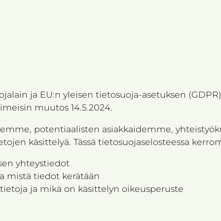
ojalain ja EU:n yleisen tietosuoja-asetuksen (GDPR)
Viimeisin muutos 14.5.2024.
idemme, potentiaalisten asiakkaidemme, yhteisty
ietojen käsittelyä. Tässä tietosuojaselosteessa ke
 sen yhteystiedot
ja mistä tiedot kerätään
ietoja ja mikä on käsittelyn oikeusperuste