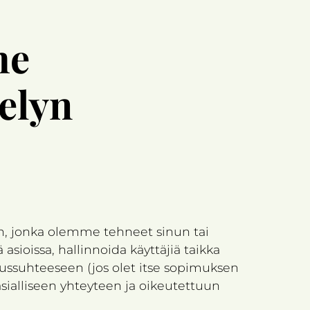
me
telyn
, jonka olemme tehneet sinun tai
sioissa, hallinnoida käyttäjiä taikka
mussuhteeseen (jos olet itse sopimuksen
ialliseen yhteyteen ja oikeutettuun