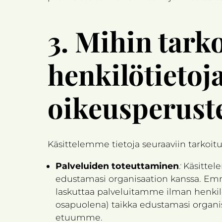
3.
Mihin tark
henkilötietoja
oikeusperust
Käsittelemme tietoja seuraaviin tarkoitu
Palveluiden toteuttaminen
:
Käsittel
edustamasi organisaation kanssa. Emme 
laskuttaa palveluitamme ilman henkilö
osapuolena) taikka edustamasi organi
etuumme.