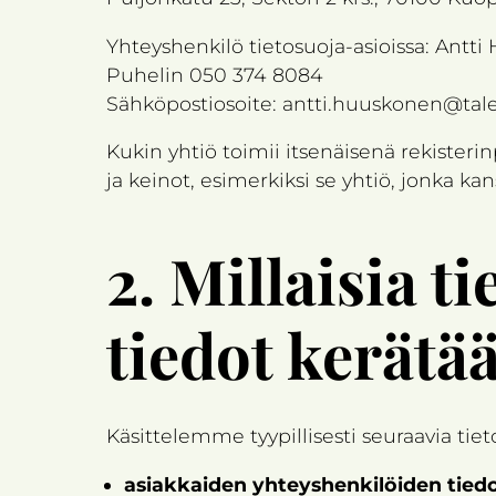
Yhteyshenkilö tietosuoja-asioissa: Antt
Puhelin 050 374 8084
Sähköpostiosoite: antti.huuskonen@tale
Kukin yhtiö toimii itsenäisenä rekisterin
ja keinot, esimerkiksi se yhtiö, jonka k
2.
Millaisia t
tiedot kerätä
Käsittelemme tyypillisesti seuraavia tieto
asiakkaiden yhteyshenkilöiden tied