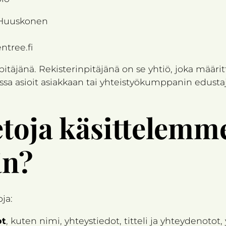
i Huuskonen
ntree.fi
pitäjänä. Rekisterinpitäjänä on se yhtiö, joka määri
anssa asioit asiakkaan tai yhteistyökumppanin edusta
ietoja käsittelemm
än?
ja:
ot
, kuten nimi, yhteystiedot, titteli ja yhteydenot