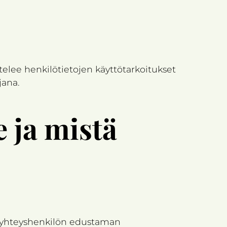
ttelee henkilötietojen käyttötarkoitukset
jana.
e ja mistä
ot, yhteyshenkilön edustaman