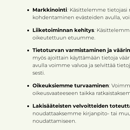
Markkinointi
:
Käsittelemme tietojasi
kohdentaminen evästeiden avulla, vo
Liiketoiminnan kehitys
:
Käsittelemme
oikeutettuun etuumme.
Tietoturvan varmistaminen ja vääri
myös ajoit­tain käyt­tä­mään tie­toja vää­rin
avulla voimme val­voa ja sel­vit­tää tie­to
sesti.
Oikeuksiemme turvaaminen
: Voimm
oikeusvaateeseen taikka ratkaistaksem
Lakisääteisten velvoitteiden toteut
noudattaaksemme kirjanpito- tai muuta
noudattamiseen.