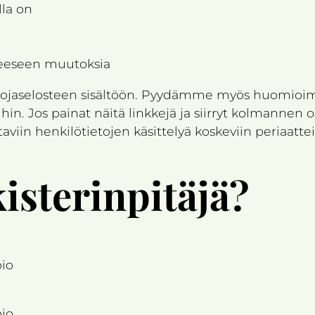
lla on
teeseen muutoksia
aselosteen sisältöön. Pyydämme myös huomioimaa
hin. Jos painat näitä linkkejä ja siirryt kolmann
viin henkilötietojen käsittelyä koskeviin periaatteis
isterinpitäjä
?
pio
pio