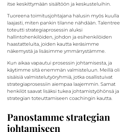
itse keskittymään sisältöön ja keskusteluihin.
Tuoreena toimitusjohtajana halusin myös kuulla
laajasti, miten pankin tilanne nähdään. Talentree
toteutti strategiaprosessin aluksi
hallintohenkilöiden, johdon ja esihenkilöiden
haastatteluita, joiden kautta keräsimme
näkemystä ja lisäsimme ymmärrystämme.
Kun aikaa vapautui prosessin johtamisesta, ja
käytimme sitä enemmän valmisteluun. Meillä oli
sisäisiä valmistelutyöryhmiä, jotka osallistuivat
strategiaprosessiin aiempaa laajemmin. Samat
henkilöt saavat lisäksi tukea johtamistyöhönsä ja
strategian toteuttamiseen coachingin kautta.
Panostamme strategian
johtamiseen