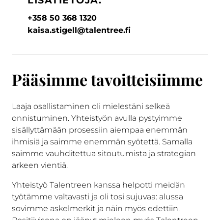
LISÄTIETOJA:
+358 50 368 1320
kaisa.stigell@talentree.fi
Pääsimme tavoitteisiimme
Laaja osallistaminen oli mielestäni selkeä
onnistuminen. Yhteistyön avulla pystyimme
sisällyttämään prosessiin aiempaa enemmän
ihmisiä ja saimme enemmän syötettä. Samalla
saimme vauhditettua sitoutumista ja strategian
arkeen vientiä.
Yhteistyö Talentreen kanssa helpotti meidän
työtämme valtavasti ja oli tosi sujuvaa: alussa
sovimme askelmerkit ja näin myös edettiin.