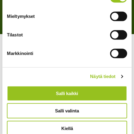
Mieltymykset
Tilastot
>
>
Talentree
Strategia ja johtaminen
Yhteinen
strategiaprosessi vauhdittaa arkeen vientiä
Markkinointi
Näytä tiedot
Salli kaikki
Salli valinta
Kiellä