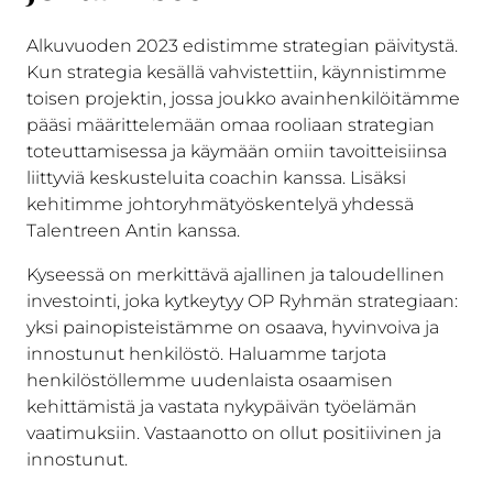
Alkuvuoden 2023 edistimme strategian päivitystä.
Kun strategia kesällä vahvistettiin, käynnistimme
toisen projektin, jossa joukko avainhenkilöitämme
pääsi määrittelemään omaa rooliaan strategian
toteuttamisessa ja käymään omiin tavoitteisiinsa
liittyviä keskusteluita coachin kanssa. Lisäksi
kehitimme johtoryhmätyöskentelyä yhdessä
Talentreen Antin kanssa.
Kyseessä on merkittävä ajallinen ja taloudellinen
investointi, joka kytkeytyy OP Ryhmän strategiaan:
yksi painopisteistämme on osaava, hyvinvoiva ja
innostunut henkilöstö. Haluamme tarjota
henkilöstöllemme uudenlaista osaamisen
kehittämistä ja vastata nykypäivän työelämän
vaatimuksiin. Vastaanotto on ollut positiivinen ja
innostunut.