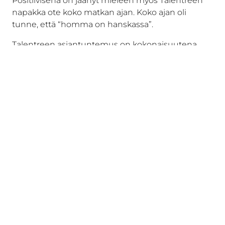
Positiivisena on jäänyt mieleen myös Talentreen
napakka ote koko matkan ajan. Koko ajan oli
tunne, että “homma on hanskassa”.
Talentreen asiantuntemus on kokonaisuutena
vahvaa. Kaikesta huokuu se, että heillä
on kokemusta vastaavien projektien
toteuttamisesta, mikä tuo luottamuksen siihen,
että asiat menevät suunnitellusti.
Talentreelta mukana olivat
Kaisa
,
Antti
ja
Mika
.
Heillä oli luontevat roolit ja omat vahvuutensa,
mikä mahdollisti sen, että eri puolet tulivat
huomioitua osana kokonaisuutta. Yhteiset
tilaisuudet ja hetket olivat varsin keskustelevia ja
avoimia.
Kumppanin valinnassa painoivat positiiviset
kokemukset aiemmasta yhteistyöstä Talentreen
kanssa. Paikallisena toimijana pidämme myös