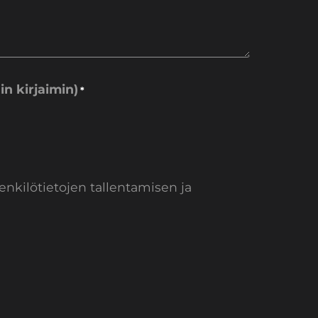
n kirjaimin)
*
kilötietojen tallentamisen ja