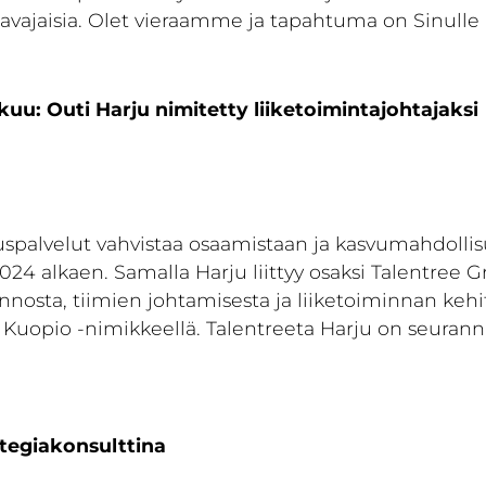
ajaisia. Olet vieraamme ja tapahtuma on Sinulle
uu: Outi Harju nimitetty liiketoimintajohtajaksi
louspalvelut vahvistaa osaamistaan ja kasvumahdol
1.2024 alkaen. Samalla Harju liittyy osaksi Talentr
nosta, tiimien johtamisesta ja liiketoiminnan keh
, Kuopio -nimikkeellä. Talentreeta Harju on seura
ategiakonsulttina