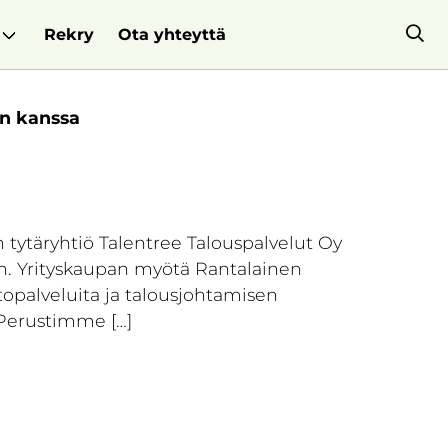
Rekry
Ota yhteyttä
en kanssa
 tytäryhtiö Talentree Talouspalvelut Oy
aen. Yrityskaupan myötä Rantalainen
topalveluita ja talousjohtamisen
 ”Perustimme […]