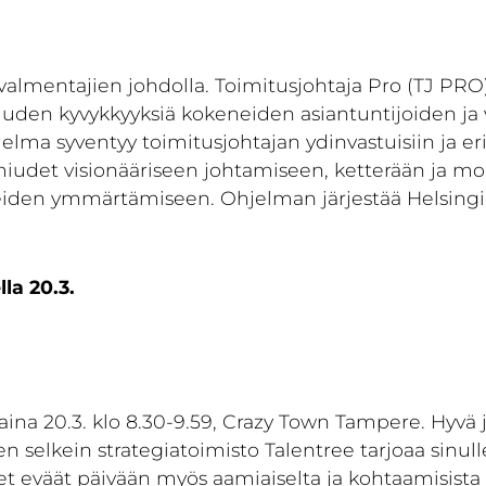
puvalmentajien johdolla. Toimitusjohtaja Pro (TJ P
suuden kyvykkyyksiä kokeneiden asiantuntijoiden ja 
lma syventyy toimitusjohtajan ydinvastuisiin ja eri
lmiudet visionääriseen johtamiseen, ketterään ja m
eiden ymmärtämiseen. Ohjelman järjestää Helsingi
la 20.3.
taina 20.3. klo 8.30-9.59, Crazy Town Tampere. Hyvä
n selkein strategiatoimisto Talentree tarjoaa sinul
t eväät päivään myös aamiaiselta ja kohtaamisista