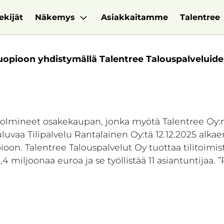
ekijät
Näkemys
Asiakkaitamme
Talentree
uopioon yhdistymällä Talentree Talouspalveluid
 solmineet osakekaupan, jonka myötä Talentree Oy:n
uluvaa Tilipalvelu Rantalainen Oy:tä 12.12.2025 alk
oon. Talentree Talouspalvelut Oy tuottaa tilitoimis
1,4 miljoonaa euroa ja se työllistää 11 asiantuntijaa.