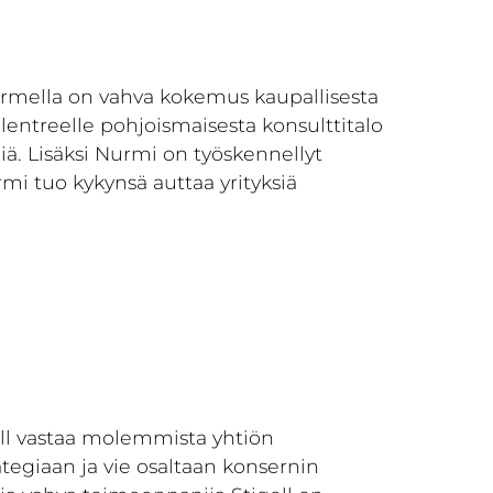
urmella on vahva kokemus kaupallisesta
lentreelle pohjoismaisesta konsulttitalo
iä. Lisäksi Nurmi on työskennellyt
rmi tuo kykynsä auttaa yrityksiä
gell vastaa molemmista yhtiön
rategiaan ja vie osaltaan konsernin