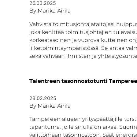
26.03.2025
By
Marika Airila
Vahvista toimitusjohtajataitojasi huip
joka kehittää toimitusjohtajien tulevai
korkeatasoinen ja vuorovaikutteinen ohje
liiketoimintaympäristössä. Se antaa va
sekä vahvaan ihmisten ja yhteistyösuht
Talentreen tasonnostotunti Tampereel
28.02.2025
By
Marika Airila
Tampereen alueen yrityspäättäjille tors
tapahtuma, jolle sinulla on aikaa. Suome
välittömään tasonnostoon. Saat energise