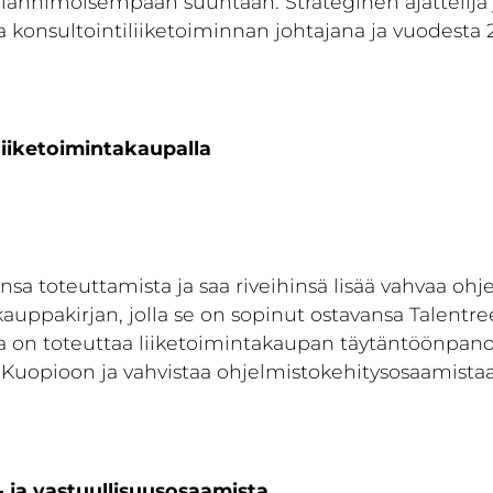
anhimoisempaan suuntaan. Strateginen ajattelija j
 konsultointiliiketoiminnan johtajana ja vuodesta 2
liiketoimintakaupalla
nsa toteuttamista ja saa riveihinsä lisää vahvaa ohje
 kauppakirjan, jolla se on sopinut ostavansa Talent
ena on toteuttaa liiketoimintakaupan täytäntöönp
 Kuopioon ja vahvistaa ohjelmistokehitysosaamista
u- ja vastuullisuusosaamista