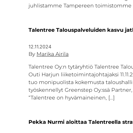
juhlistamme Tampereen toimistomme av
Talentree Talouspalveluiden kasvu jatk
12.11.2024
By
Marika Airila
Talentree Oy:n tytäryhtiö Talentree Ta
Outi Harjun liiketoimintajohtajaksi 11.1
tuo monipuolista kokemusta taloushallin
työskennellyt Greenstep Oy:ssä Partner
“Talentree on hyvämaineinen, […]
Pekka Nurmi aloittaa Talentreella str