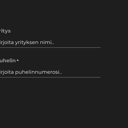
ritys
uhelin
*