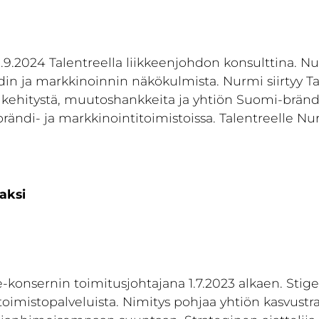
9.2024 Talentreella liikkeenjohdon konsulttina. N
din ja markkinoinnin näkökulmista. Nurmi siirtyy Ta
ta kehitystä, muutoshankkeita ja yhtiön Suomi-bränd
brändi- ja markkinointitoimistoissa. Talentreelle Nu
aksi
ee-konsernin toimitusjohtajana 1.7.2023 alkaen. Sti
litoimistopalveluista. Nimitys pohjaa yhtiön kasvust