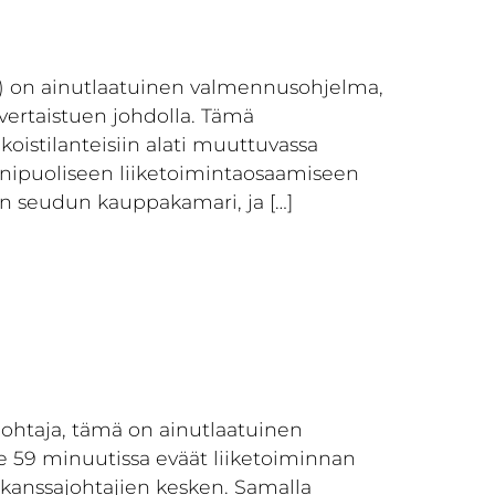
RO) on ainutlaatuinen valmennusohjelma,
vertaistuen johdolla. Tämä
koistilanteisiin alati muuttuvassa
onipuoliseen liiketoimintaosaamiseen
n seudun kauppakamari, ja […]
 johtaja, tämä on ainutlaatuinen
le 59 minuutissa eväät liiketoiminnan
 kanssajohtajien kesken. Samalla