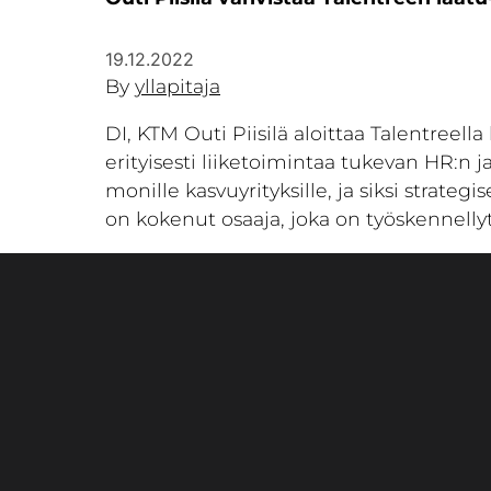
19.12.2022
By
yllapitaja
DI, KTM Outi Piisilä aloittaa Talentreell
erityisesti liiketoimintaa tukevan HR:n 
monille kasvuyrityksille, ja siksi strate
on kokenut osaaja, joka on työskennellyt