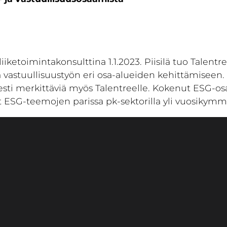
a liiketoimintakonsulttina 1.1.2023. Piisilä tuo Talen
ja vastuullisuustyön eri osa-alueiden kehittämiseen.
gisesti merkittäviä myös Talentreelle. Kokenut ESG-os
 ESG-teemojen parissa pk-sektorilla yli vuosikymmen