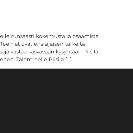
treelle runsaasti kokemusta ja osaamista
 Teemat ovat ensisijaisen tärkeitä
aaja vastaa kasvavaan kysyntään Piisilä
en. Talentreelle Piisilä […]