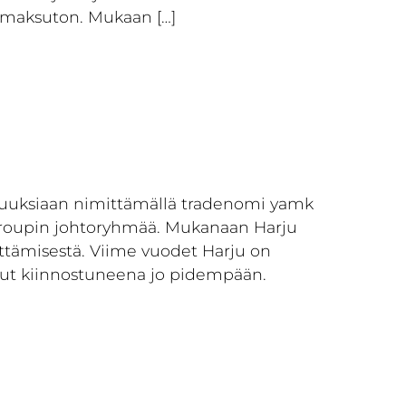
 maksuton. Mukaan […]
lisuuksiaan nimittämällä tradenomi yamk
ee Groupin johtoryhmää. Mukanaan Harju
ittämisestä. Viime vuodet Harju on
nnut kiinnostuneena jo pidempään.