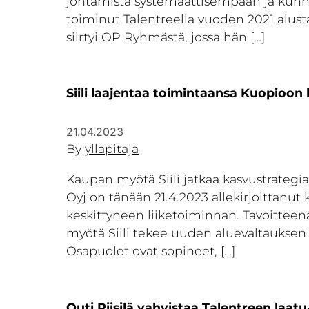
johtamista systemaattisempaan ja kunni
toiminut Talentreella vuoden 2021 alusta
siirtyi OP Ryhmästä, jossa hän […]
Siili laajentaa toimintaansa Kuopioon 
21.04.2023
By
yllapitaja
Kaupan myötä Siili jatkaa kasvustrategia
Oyj on tänään 21.4.2023 allekirjoittanut
keskittyneen liiketoiminnan. Tavoitte
myötä Siili tekee uuden aluevaltauksen
Osapuolet ovat sopineet, […]
Outi Piisilä vahvistaa Talentreen laat