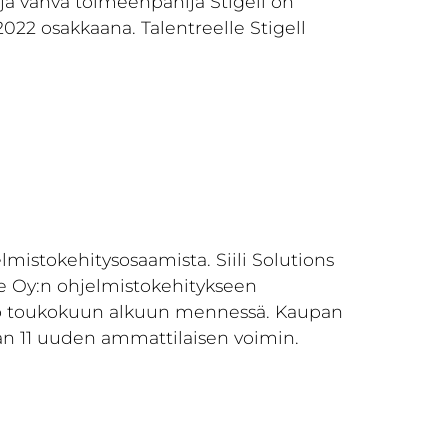
a vahva toimeenpanija Stigell on
022 osakkaana. Talentreelle Stigell
lmistokehitysosaamista. Siili Solutions
ree Oy:n ohjelmistokehitykseen
ano toukokuun alkuun mennessä. Kaupan
an 11 uuden ammattilaisen voimin.