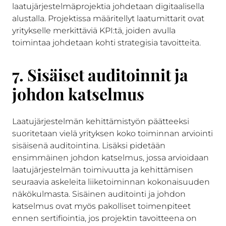
laatujärjestelmäprojektia johdetaan digitaalisella
alustalla.
Projektissa määritellyt laatumittarit ovat
yritykselle merkittäviä KPI:tä, joiden avulla
toimintaa johdetaan kohti strategisia tavoitteita.
7. Sisäiset auditoinnit ja
johdon katselmus
Laatujärjestelmän kehittämistyön päätteeksi
suoritetaan vielä yrityksen koko toiminnan arviointi
sisäisenä auditointina. Lisäksi pidetään
ensimmäinen johdon katselmus, jossa arvioidaan
laatujärjestelmän toimivuutta ja kehittämisen
seuraavia askeleita liiketoiminnan kokonaisuuden
näkökulmasta. Sisäinen auditointi ja johdon
katselmus ovat myös pakolliset toimenpiteet
ennen sertifiointia, jos projektin tavoitteena on