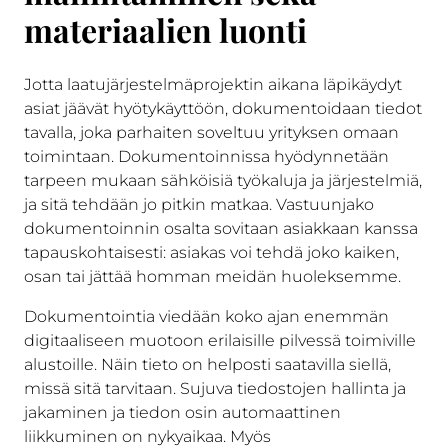
materiaalien luonti
Jotta laatujärjestelmäprojektin aikana läpikäydyt
asiat jäävät hyötykäyttöön, dokumentoidaan tiedot
tavalla, joka parhaiten soveltuu yrityksen omaan
toimintaan. Dokumentoinnissa hyödynnetään
tarpeen mukaan sähköisiä työkaluja ja järjestelmiä
,
ja sitä tehdään jo pitkin matkaa. Vastuunjako
dokumentoinnin osalta sovitaan asiakkaan kanssa
tapauskohtaisesti: asiakas voi tehdä joko kaiken,
osan tai jättää homman meidän huoleksemme.
Dokumentointia viedään koko ajan enemmän
digitaaliseen muotoon erilaisille pilvessä toimiville
alustoille. Näin tieto on helposti saatavilla siellä,
missä sitä tarvitaan. Sujuva tiedostojen hallinta ja
jakaminen ja tiedon osin automaattinen
liikkuminen on nykyaikaa. Myös