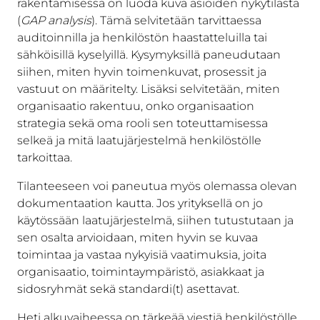
rakentamisessa on luoda kuva asioiden nykytilasta
(
GAP analysis
). Tämä
selvitetään tarvittaessa
auditoinnilla ja henkilöstön haastatteluilla tai
sähköisillä kyselyillä. Kysymyksillä paneudutaan
siihen, miten hyvin toimenkuvat, prosessit ja
vastuut on määritelty. Lisäksi selvitetään, miten
organisaatio rakentuu, onko organisaation
strategia sekä oma rooli sen toteuttamisessa
selkeä ja mitä laatujärjestelmä henkilöstölle
tarkoittaa.
Tilanteeseen voi paneutua myös olemassa olevan
dokumentaation kautta. Jos yrityksellä on jo
käytössään laatujärjestelmä, siihen tutustutaan ja
sen osalta arvioidaan, miten hyvin se kuvaa
toimintaa ja vastaa nykyisiä vaatimuksia, joita
organisaatio, toimintaympäristö, asiakkaat ja
sidosryhmät sekä standardi(t) asettavat.
Heti alkuvaiheessa on tärkeää viestiä henkilöstölle