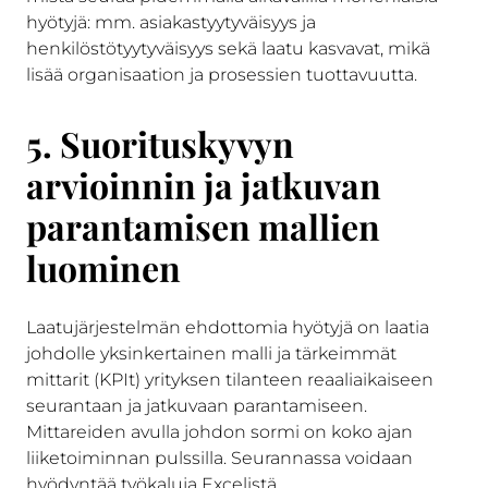
hyötyjä: mm. asiakastyytyväisyys ja
henkilöstötyytyväisyys sekä laatu kasvavat, mikä
lisää organisaation ja prosessien tuottavuutta.
5. Suorituskyvyn
arvioinnin ja jatkuvan
parantamisen mallien
luominen
Laatujärjestelmän ehdottomia hyötyjä on laatia
johdolle yksinkertainen malli ja tärkeimmät
mittarit (KPIt) yrityksen tilanteen reaaliaikaiseen
seurantaan ja jatkuvaan parantamiseen.
Mittareiden avulla johdon sormi on koko ajan
liiketoiminnan pulssilla. Seurannassa voidaan
hyödyntää työkaluja Excelistä