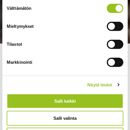
Suostumuksen
Välttämätön
valinta
Mieltymykset
Tilastot
>
>
Talentree
Vastuullisuus ja HSEQ
Miten
laatujärjestelmän rakentaminen etenee?
Markkinointi
Näytä tiedot
Salli kaikki
Salli valinta