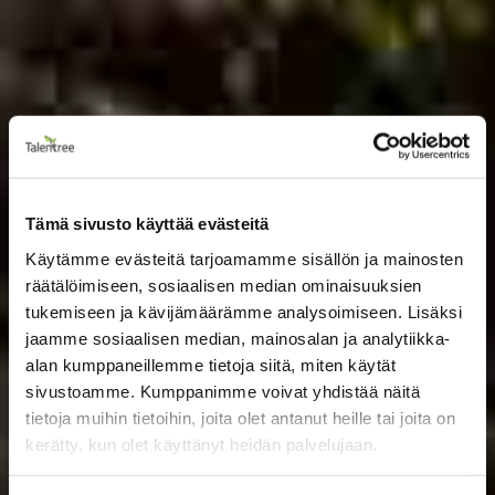
Tämä sivusto käyttää evästeitä
Käytämme evästeitä tarjoamamme sisällön ja mainosten
räätälöimiseen, sosiaalisen median ominaisuuksien
tukemiseen ja kävijämäärämme analysoimiseen. Lisäksi
jaamme sosiaalisen median, mainosalan ja analytiikka-
alan kumppaneillemme tietoja siitä, miten käytät
sivustoamme. Kumppanimme voivat yhdistää näitä
tietoja muihin tietoihin, joita olet antanut heille tai joita on
kerätty, kun olet käyttänyt heidän palvelujaan.