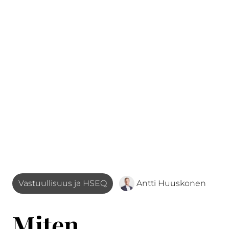
Vastuullisuus ja HSEQ
Antti Huuskonen
Miten