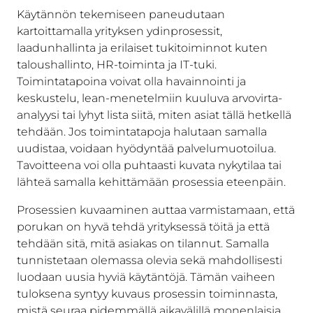
Käytännön tekemiseen paneudutaan
kartoittamalla yrityksen ydinprosessit,
laadunhallinta ja erilaiset tukitoiminnot kuten
taloushallinto, HR-toiminta ja IT-tuki.
Toimintatapoina voivat olla havainnointi ja
keskustelu, lean-menetelmiin kuuluva arvovirta-
analyysi tai lyhyt lista siitä, miten asiat tällä hetkellä
tehdään. Jos toimintatapoja halutaan samalla
uudistaa, voidaan hyödyntää palvelumuotoilua.
Tavoitteena voi olla puhtaasti kuvata nykytilaa tai
lähteä samalla kehittämään prosessia eteenpäin.
Prosessien kuvaaminen auttaa varmistamaan, että
porukan on hyvä tehdä yrityksessä töitä ja että
tehdään sitä, mitä asiakas on tilannut. Samalla
tunnistetaan olemassa olevia sekä mahdollisesti
luodaan uusia hyviä käytäntöjä. Tämän vaiheen
tuloksena syntyy kuvaus prosessin toiminnasta,
mistä seuraa pidemmällä aikavälillä monenlaisia