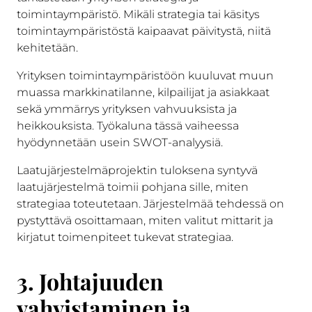
toimintaympäristö. Mikäli strategia tai käsitys
toimintaympäristöstä kaipaavat päivitystä, niitä
kehitetään.
Yrityksen toimintaympäristöön kuuluvat muun
muassa markkinatilanne, kilpailijat ja asiakkaat
sekä ymmärrys yrityksen vahvuuksista ja
heikkouksista. Työkaluna tässä vaiheessa
hyödynnetään usein SWOT-analyysiä.
Laatujärjestelmäprojektin tuloksena syntyvä
laatujärjestelmä toimii pohjana sille, miten
strategiaa toteutetaan. Järjestelmää tehdessä on
pystyttävä osoittamaan, miten valitut mittarit ja
kirjatut toimenpiteet tukevat strategiaa.
3. Johtajuuden
vahvistaminen ja