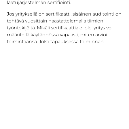
laatujärjestelmän sertifiointi.
Jos yrityksellä on sertifikaatti, sisäinen auditointi on
tehtävä vuosittain haastattelemalla tiimien
työntekijöitä. Mikäli sertifikaattia ei ole, yritys voi
määritellä käytännössä vapaasti, miten arvioi
toimintaansa. Joka tapauksessa toiminnan
itsenäisen arvioinnin tulee olla säännöllistä. Kun
mittareiden määrittely on tehty hyvin ja siten, että
analytiikka ohjaa tekemistä jatkuvasti, ei erillisiä
istuntoja välttämättä tarvita sen selvittämiseksi,
miten yrityksellä menee.
8. Sertifiointilaitosten
kilpailutus ja
sertifiointiprosessissa
tukeminen