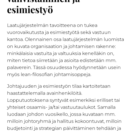
esimiestyö
Laatujärjestelmän tavoitteena on tukea
vuorovaikutusta ja esimiestyötä sekä vastuun
kantoa. Olennainen osa laatujärjestelmän luomista
on kuvata organisaation ja johtamisen rakenne:
minkälaisia vastuita ja valtuuksia kenelläkin on,
miten tietoa siirretään ja asioita edistetään mm.
palaverein. Tässä osuudessa hyödynnetään usein
myös lean-filosofian johtamisoppeja.
Johtajuuden ja esimiestyön tilaa kartoitetaan
haastattelemalla avainhenkilöitä.
Lopputuotoksena syntyvät esimerkiksi erilliset tai
yhteiset osaamis- ja/tai vastuutaulukot. Samalla
luodaan johdon vuosikello, jossa kuvataan mm.
milloin johtoryhmä ja hallitus kokoontuvat, milloin
budjetointi ja strategian päivittäminen tehdään ja