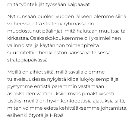
mitä työntekijät työssään kaipaavat.
Nyt runsaan puolen vuoden jälkeen olemme siinä
vaiheessa, että strategiaryhmässä on
muodostunut päälinjat, mitä halutaan muuttaa tai
kirkastaa. Osakaskokouksemme oli yksimielinen
valinnoista, ja käytännön toimenpiteitä
suunniteltiin henkilöstön kanssa yhteisessä
strategiapäivässä.
Meillä on aihiot siitä, millä tavalla olemme
tulevaisuudessa nykyistä kilpailukykyisempiä ja
pystymme entistä paremmin vastamaan
asiakkaiden vaatimuksiin myös proaktiivisesti.
Lisäksi meillä on hyvin konkreettisia ajatuksia siitä,
miten voimme edetä kehittääksemme johtamista,
esihenkilötyötä ja HR:ää.