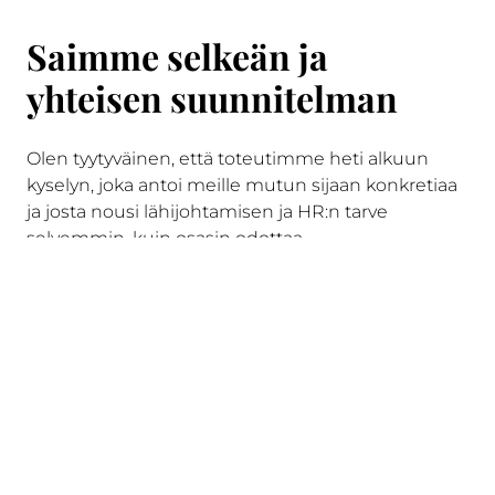
Saimme selkeän ja
yhteisen suunnitelman
Olen tyytyväinen, että toteutimme heti alkuun
kyselyn, joka antoi meille mutun sijaan konkretiaa
ja josta nousi lähijohtamisen ja HR:n tarve
selvemmin, kuin osasin odottaa.
Myös osakkaiden haastattelut olivat erittäin
hyödyllisiä ja rakensivat luottamusta sekä pohjaa
sille, että jokaisen mielipiteet kuultiin.
Hyvältä tuntuu lisäksi se, että vaikka erilaisia asioita
kyseenalaistettiin prosessin aikana, saimme
vahvistuksen sille, että ydintekemisen osalta ei ole
tarvetta suurelle suunnanmuutokselle. Olen
tyytyväinen tekemiimme strategisiin valintoihin ja