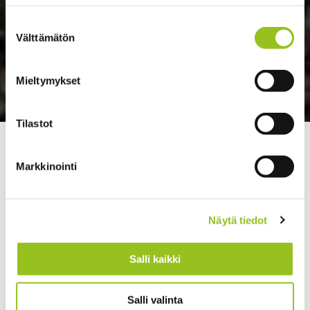
Suostumuksen
Välttämätön
valinta
Mieltymykset
Tilastot
>
>
Talentree
Strategia ja johtaminen
Moderni
asianajotoimisto vahvisti suuntansa
Markkinointi
Näytä tiedot
Salli kaikki
Salli valinta