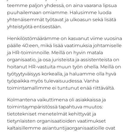
teemme paljon yhdessä, on aina vaarana lipsua
puuhailemaan omiamme. Halusimme luoda
yhtenäisemmät työtavat ja ulkoasun sekä lisätä
yhteistyötä entisestään.
Henkilöstömäärämme on kasvanut viime vuosina
päälle 40:een, mikä lisää vaatimuksia johtamiselle
ja HR-toiminnoille. Meillä on hyvin matala
organisaatio, ja osa juristeista ja assistenteista on
hoitanut HR-vastuita muun työn ohella. Meillä on
työtyytyväisyys korkealla, ja haluamme olla hyvä
työpaikka myös tulevaisuudessa. Vanha
toimintamallimme ei tuntunut enää riittävältä.
Kolmantena vaikuttimena oli asiakkaissa ja
toimintaympäristössä tapahtuva muutos:
tietotekniset menetelmät kehittyvät ja
tietynlaisten organisaatioiden vaatimukset
kaltaisillemme asiantuntijaorganisaatioille ovat