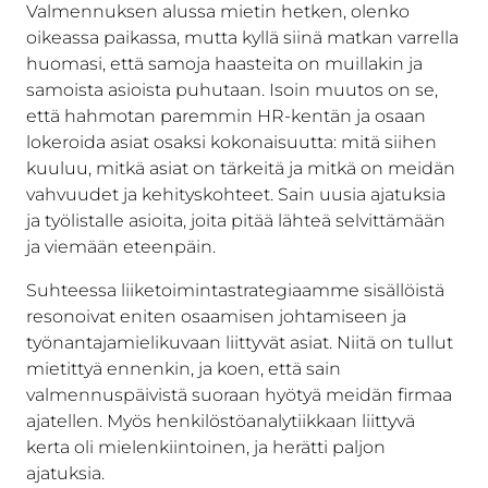
Valmennuksen alussa mietin hetken, olenko
oikeassa paikassa, mutta kyllä siinä matkan varrella
huomasi, että samoja haasteita on muillakin ja
samoista asioista puhutaan. Isoin muutos on se,
että hahmotan paremmin HR-kentän ja osaan
lokeroida asiat osaksi kokonaisuutta: mitä siihen
kuuluu, mitkä asiat on tärkeitä ja mitkä on meidän
vahvuudet ja kehityskohteet. Sain uusia ajatuksia
ja työlistalle asioita, joita pitää lähteä selvittämään
ja viemään eteenpäin.
Suhteessa liiketoimintastrategiaamme sisällöistä
resonoivat eniten osaamisen johtamiseen ja
työnantajamielikuvaan liittyvät asiat. Niitä on tullut
mietittyä ennenkin, ja koen, että sain
valmennuspäivistä suoraan hyötyä meidän firmaa
ajatellen. Myös henkilöstöanalytiikkaan liittyvä
kerta oli mielenkiintoinen, ja herätti paljon
ajatuksia.