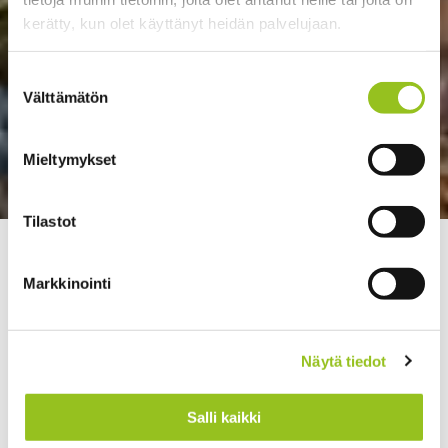
kerätty, kun olet käyttänyt heidän palvelujaan.
Suostumuksen
Välttämätön
valinta
Mieltymykset
Tilastot
>
>
Talentree
HR ja valmennus
Vahvistusta ja
vertaistukea HR-työhön
Markkinointi
Näytä tiedot
Salli kaikki