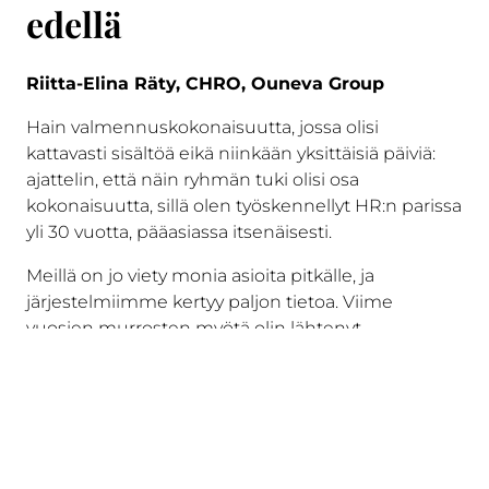
edellä
Riitta-Elina Räty, CHRO, Ouneva Group
Hain valmennuskokonaisuutta, jossa olisi
kattavasti sisältöä eikä niinkään yksittäisiä päiviä:
ajattelin, että näin ryhmän tuki olisi osa
kokonaisuutta, sillä olen työskennellyt HR:n parissa
yli 30 vuotta, pääasiassa itsenäisesti.
Meillä on jo viety monia asioita pitkälle, ja
järjestelmiimme kertyy paljon tietoa. Viime
vuosien murrosten myötä olin lähtenyt
miettimään, miten pystyisimme paremmin
käyttämään ja hyödyntämään tätä tietoa niissä
haasteissa, mitä tulevaisuus tuo. Odotukseni
kohdistuivat erityisesti HR-analytiikkaa
käsittelevään päivään, josta sain paljon sellaista
tietoa ja ajatuksia, mitä pystyn hyödyntämään