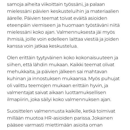
samoja aiheita viikoittain työssäni, ja palaan
mielessäni päivien keskusteluihin ja materiaalien
äärelle. Päivien teemat toivat eväitä asioiden
eteenpäin viemiseen ja huomaan työstäväni niitä
mielessäni koko ajan. Valmennuksesta jäi myös
ihmisiä, joille voin edelleen laittaa viestiä ja joiden
kanssa voin jatkaa keskustelua.
Olen erittäin tyytyväinen koko kokonaisuuteen ja
siihen, että lähdin mukaan. Kaikki teemat olivat
mehukkaita, ja päivien jälkeen sai mahtavan
kuhinan ja innostuksen mukaansa. Myös puhujat
oli valittu teemojen mukaan erittäin hyvin, ja
valmentajat saivat aikaan luottamuksellisen
ilmapiirin, joka säilyi koko valmennuksen ajan.
Suosittelen valmennusta kaikille, ketkä toimivat
millään muotoa HR-asioiden parissa. Jokainen
pääsee varmasti miettimään asioita oman