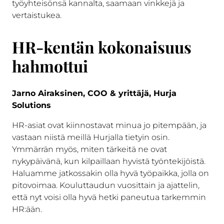
työyhteisönsä kannalta, saamaan vinkkejä ja
vertaistukea.
HR-kentän kokonaisuus
hahmottui
Jarno Airaksinen, COO & yrittäjä, Hurja
Solutions
HR-asiat ovat kiinnostavat minua jo pitempään, ja
vastaan niistä meillä Hurjalla tietyin osin.
Ymmärrän myös, miten tärkeitä ne ovat
nykypäivänä, kun kilpaillaan hyvistä työntekijöistä.
Haluamme jatkossakin olla hyvä työpaikka, jolla on
pitovoimaa. Kouluttaudun vuosittain ja ajattelin,
että nyt voisi olla hyvä hetki paneutua tarkemmin
HR:ään.