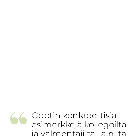
”
Odotin konkreettisia
esimerkkejä kollegoilta
ja valmentajilta, ja niitä