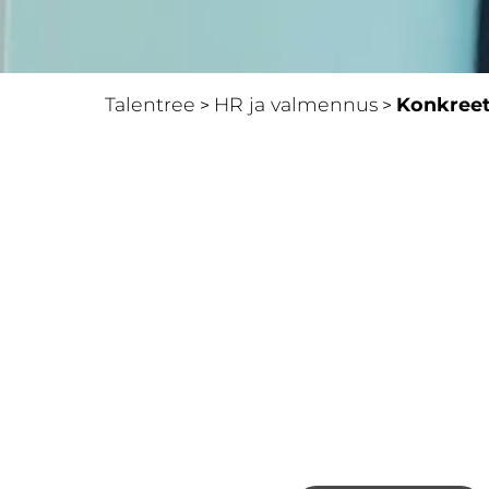
Talentree
HR ja valmennus
Konkreett
>
>