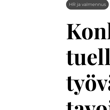
HR ja valmennus
Konk
tuel
työv
tavo