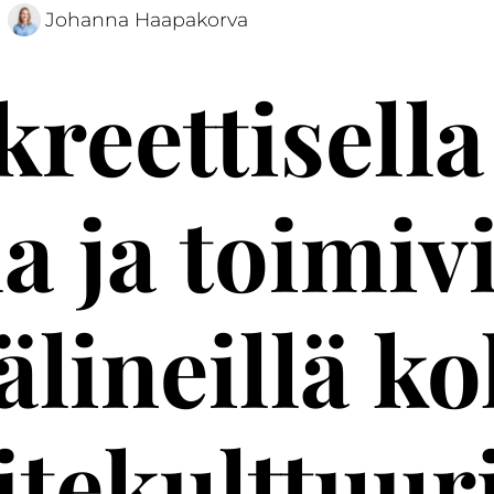
Johanna Haapakorva
reettisella
la ja toimivi
älineillä ko
itekulttuur