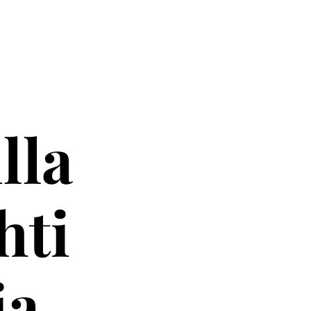
lla
hti
ia