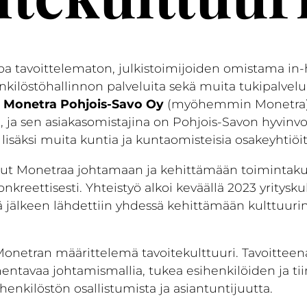
oa tavoittelematon, julkistoimijoiden omistama in-
enkilöstöhallinnon palveluita sekä muita tukipalvelu
.
Monetra Pohjois-Savo Oy
(myöhemmin Monetra) 
ä, ja sen asiakasomistajina on Pohjois-Savon hyvinvo
säksi muita kuntia ja kuntaomisteisia osakeyhtiöit
ut Monetraa johtamaan ja kehittämään toimintaku
onkreettisesti. Yhteistyö alkoi keväällä 2023 yritysku
ä jälkeen lähdettiin yhdessä kehittämään kulttuuri
Monetran määrittelemä tavoitekulttuuri. Tavoitteena 
mentavaa johtamismallia, tukea esihenkilöiden ja t
henkilöstön osallistumista ja asiantuntijuutta.