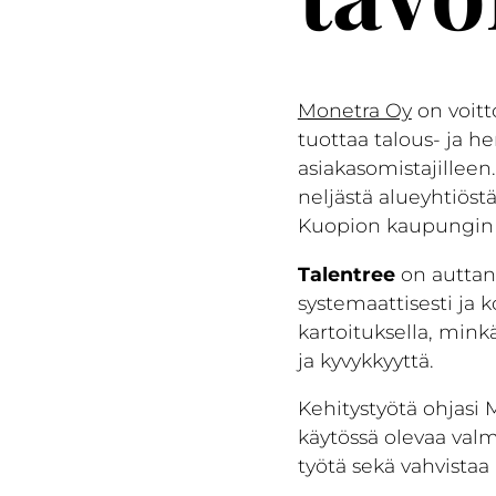
Monetra Oy
on voitt
tuottaa talous- ja h
asiakasomistajilleen
neljästä alueyhtiöst
Kuopion kaupungin li
Talentree
on auttan
systemaattisesti ja k
kartoituksella, mink
ja kyvykkyyttä.
Kehitystyötä ohjasi 
käytössä olevaa val
työtä sekä vahvistaa 