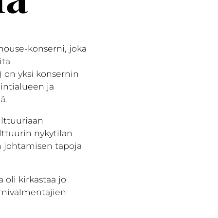
house-konserni, joka
ita
on yksi konsernin
intialueen ja
ä.
lttuuriaan
lttuurin nykytilan
n johtamisen tapoja
oli kirkastaa jo
iimivalmentajien