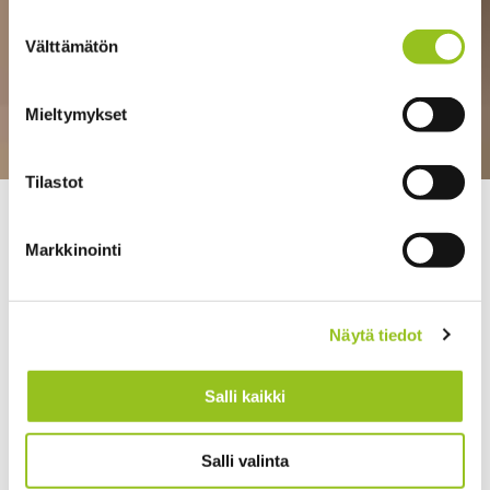
Suostumuksen
Välttämätön
valinta
Mieltymykset
Tilastot
>
>
Talentree
Strategia ja johtaminen
Strategian
määrittäminen ja toteutus pk-yrityksessä
Markkinointi
Näytä tiedot
Salli kaikki
Salli valinta