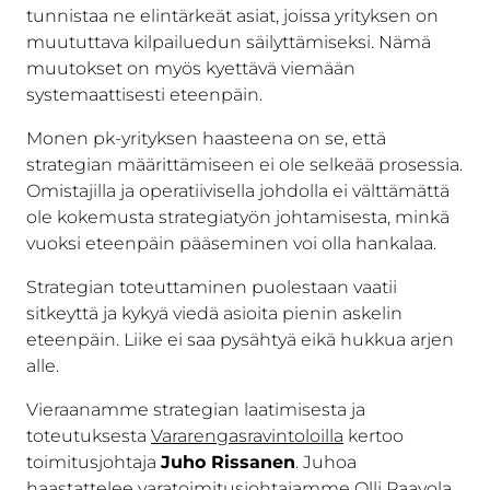
tunnistaa ne elintärkeät asiat, joissa yrityksen on
muututtava kilpailuedun säilyttämiseksi. Nämä
muutokset on myös kyettävä viemään
systemaattisesti eteenpäin.
Monen pk-yrityksen haasteena on se, että
strategian määrittämiseen ei ole selkeää prosessia.
Omistajilla ja operatiivisella johdolla ei välttämättä
ole kokemusta strategiatyön johtamisesta, minkä
vuoksi eteenpäin pääseminen voi olla hankalaa.
Strategian toteuttaminen puolestaan vaatii
sitkeyttä ja kykyä viedä asioita pienin askelin
eteenpäin. Liike ei saa pysähtyä eikä hukkua arjen
alle.
Vieraanamme strategian laatimisesta ja
toteutuksesta
Vararengasravintoloilla
kertoo
toimitusjohtaja
Juho Rissanen
. Juhoa
haastattelee varatoimitusjohtajamme Olli Paavola.