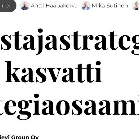
minen
Antti Haapakorva
Mika Sutinen
tajastrate
 kasvatti
ategiaosaa
Sievi Group Oy