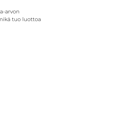
ja-arvon
ikä tuo luottoa