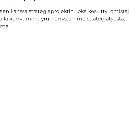
n kanssa strategiaprojektin, joka keskittyi omista
alla kerrytimme ymmärrystämme strategiatyöstä, m
mme.