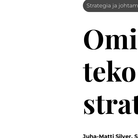
Strategia ja johta
Omis
teko
str
Juha-Matti Silver, 