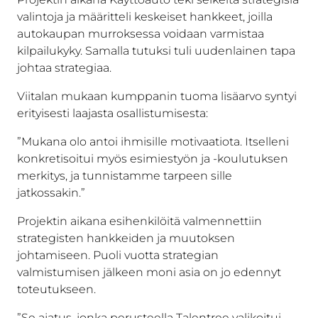
valintoja ja määritteli keskeiset hankkeet, joilla
autokaupan murroksessa voidaan varmistaa
kilpailukyky. Samalla tutuksi tuli uudenlainen tapa
johtaa strategiaa.
Viitalan mukaan kumppanin tuoma lisäarvo syntyi
erityisesti laajasta osallistumisesta:
”Mukana olo antoi ihmisille motivaatiota. Itselleni
konkretisoitui myös esimiestyön ja -koulutuksen
merkitys, ja tunnistamme tarpeen sille
jatkossakin.”
Projektin aikana esihenkilöitä valmennettiin
strategisten hankkeiden ja muutoksen
johtamiseen. Puoli vuotta strategian
valmistumisen jälkeen moni asia on jo edennyt
toteutukseen.
”Se ajatus, jonka perusteella Talentree valikoitui