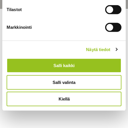
Tilastot
>
>
Talentree
Strategia ja johtaminen
Strategia toi
selkeyttä ja suuntaa perheyrityksen kasvuun
Markkinointi
Näytä tiedot
Salli kaikki
Salli valinta
Kiellä