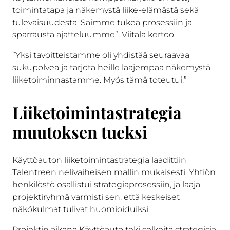
toimintatapa ja näkemystä liike-elämästä sekä
tulevaisuudesta. Saimme tukea prosessiin ja
sparrausta ajatteluumme”, Viitala kertoo.
”Yksi tavoitteistamme oli yhdistää seuraavaa
sukupolvea ja tarjota heille laajempaa näkemystä
liiketoiminnastamme. Myös tämä toteutui.”
Liiketoimintastrategia
muutoksen tueksi
Käyttöauton liiketoimintastrategia laadittiin
Talentreen nelivaiheisen mallin mukaisesti. Yhtiön
henkilöstö osallistui strategiaprosessiin, ja laaja
projektiryhmä varmisti sen, että keskeiset
näkökulmat tulivat huomioiduiksi.
Projektin aikana Käyttöauto teki selkeitä strategisia