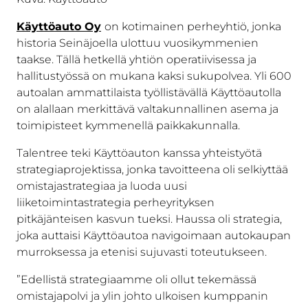
Käyttöauto Oy
on kotimainen perheyhtiö, jonka
historia Seinäjoella ulottuu vuosikymmenien
taakse. Tällä hetkellä yhtiön operatiivisessa ja
hallitustyössä on mukana kaksi sukupolvea. Yli 600
autoalan ammattilaista työllistävällä Käyttöautolla
on alallaan merkittävä valtakunnallinen asema ja
toimipisteet kymmenellä paikkakunnalla.
Talentree teki Käyttöauton kanssa yhteistyötä
strategiaprojektissa, jonka tavoitteena oli selkiyttää
omistajastrategiaa ja luoda uusi
liiketoimintastrategia perheyrityksen
pitkäjänteisen kasvun tueksi. Haussa oli strategia,
joka auttaisi Käyttöautoa navigoimaan autokaupan
murroksessa ja etenisi sujuvasti toteutukseen.
”Edellistä strategiaamme oli ollut tekemässä
omistajapolvi ja ylin johto ulkoisen kumppanin