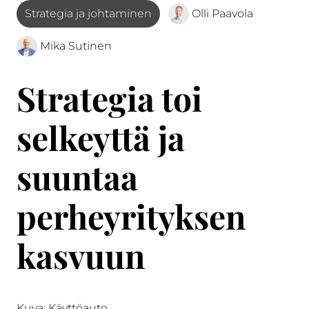
Strategia ja johtaminen
Olli Paavola
Mika Sutinen
Strategia toi
selkeyttä ja
suuntaa
perheyrityksen
kasvuun
Kuva: Käyttöauto