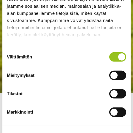
jaamme sosiaalisen median, mainosalan ja analytiikka-
alan kumppaneillemme tietoja siitä, miten käytät
sivustoamme. Kumppanimme voivat yhdistää näitä
tietoja muihin tietoihin, joita olet antanut heille tai joita on
kerätty, kun olet käyttänyt heidän palvelujaan.
Suostumuksen
Välttämätön
valinta
Mieltymykset
Tilastot
>
>
Talentree
Strategia ja johtaminen
Selkeä
omistajastrategia on onnistuneen strategiatyön
Markkinointi
kivijalka