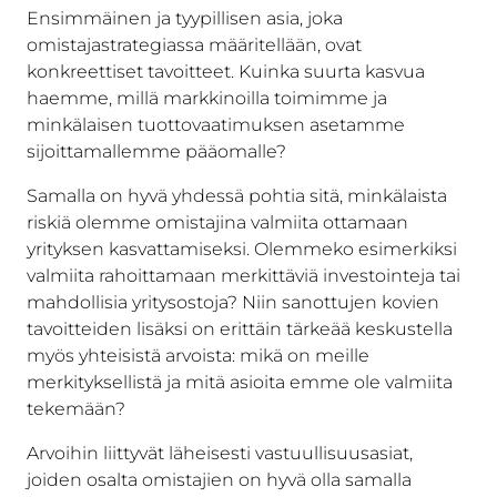
Ensimmäinen ja tyypillisen asia, joka
omistajastrategiassa määritellään, ovat
konkreettiset tavoitteet. Kuinka suurta kasvua
haemme, millä markkinoilla toimimme ja
minkälaisen tuottovaatimuksen asetamme
sijoittamallemme pääomalle?
Samalla on hyvä yhdessä pohtia sitä, minkälaista
riskiä olemme omistajina valmiita ottamaan
yrityksen kasvattamiseksi. Olemmeko esimerkiksi
valmiita rahoittamaan merkittäviä investointeja tai
mahdollisia yritysostoja? Niin sanottujen kovien
tavoitteiden lisäksi on erittäin tärkeää keskustella
myös yhteisistä arvoista: mikä on meille
merkityksellistä ja mitä asioita emme ole valmiita
tekemään?
Arvoihin liittyvät läheisesti vastuullisuusasiat,
joiden osalta omistajien on hyvä olla samalla