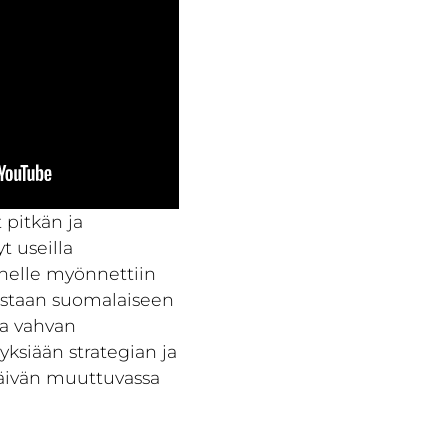
 pitkän ja
t useilla
änelle myönnettiin
estaan suomalaiseen
ja vahvan
ksiään strategian ja
päivän muuttuvassa