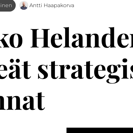
minen
Antti Haapakorva
ko Helande
eät strategi
nnat