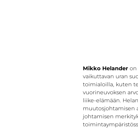
Mikko Helander
on 
vaikuttavan uran su
toimialoilla, kuten 
vuorineuvoksen arv
liike-elämään. Helan
muutosjohtamisen ans
johtamisen merkityk
toimintaympäristöss