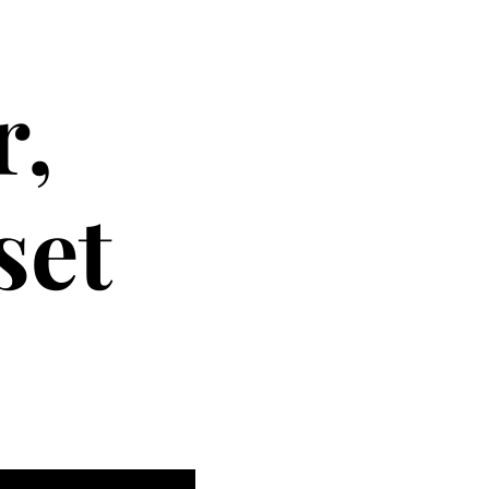
r,
set