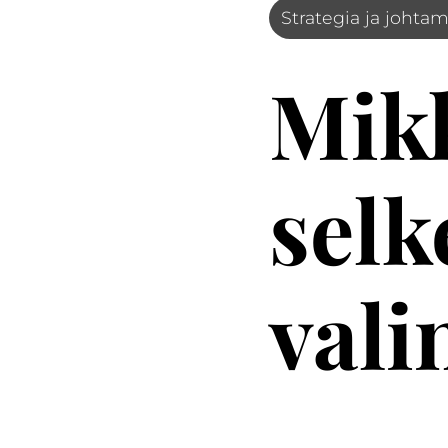
Strategia ja johta
Mik
selk
vali