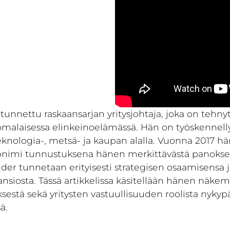
tunnettu raskaansarjan yritysjohtaja, joka on tehnyt
omalaisessa elinkeinoelämässä. Hän on työskennelly
teknologia-, metsä- ja kaupan alalla. Vuonna 2017 h
onimi tunnustuksena hänen merkittävästä panoks
der tunnetaan erityisesti strategisen osaamisensa 
iosta. Tässä artikkelissa käsitellään hänen näkemy
sestä sekä yritysten vastuullisuuden roolista nyky
ä.