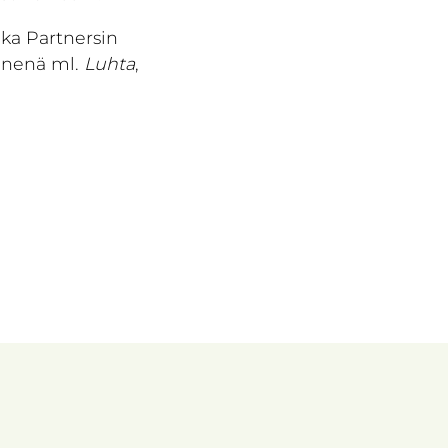
aka Partnersin
senenä ml.
Luhta
,