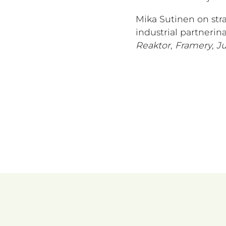
Mika Sutinen on stra
industrial partnerin
Reaktor
,
Framery
,
Ju