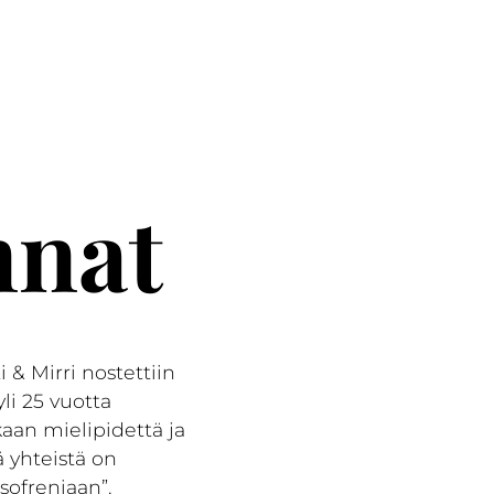
nnat
i & Mirri nostettiin
li 25 vuotta
aan mielipidettä ja
 yhteistä on
tsofreniaan”.