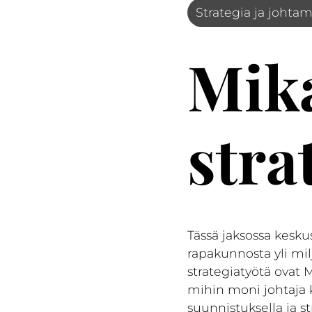
Strategia ja johta
Mika
stra
Tässä jaksossa kesku
rapakunnosta yli mil
strategiatyötä ovat 
mihin moni johtaja k
suunnistuksella ja st