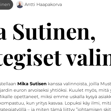
minen
Antti Haapakorva
 Sutinen,
tegiset vali
stellaan
Mika Sutisen
kanssa valinnoista, joilla Must
jardin euron arvoiseksi yhtiöksi. Kuulet myös, mitä y
Mikalle opettaneet, miksi emme uskalla kysyä asiakk
ompastuu, kun yritys kasvaa. Lopuksi käy ilmi, mitä
rategiatyöllä – ja miten tämä liittyy ”johtamisen ski