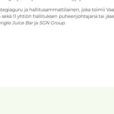
tegiaguru ja hallitusammattilainen, joka toimii Va
a sekä 11 yhtiön hallituksen puheenjohtajana tai jä
ngle Juice Bar
ja
SGN Group
.