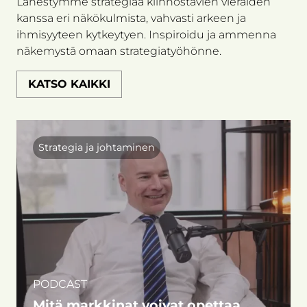
Lähestymme strategiaa kiinnostavien vieraiden
kanssa eri näkökulmista, vahvasti arkeen ja
ihmisyyteen kytkeytyen. Inspiroidu ja ammenna
näkemystä omaan strategiatyöhönne.
KATSO KAIKKI
Strategia ja johtaminen
PODCAST
Mitä markkinat voivat opettaa