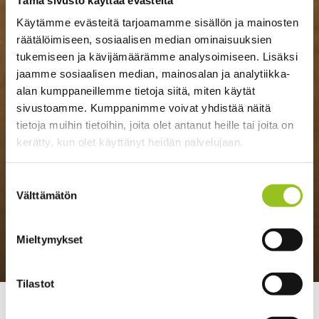
Käytämme evästeitä tarjoamamme sisällön ja mainosten
räätälöimiseen, sosiaalisen median ominaisuuksien
tukemiseen ja kävijämäärämme analysoimiseen. Lisäksi
jaamme sosiaalisen median, mainosalan ja analytiikka-
alan kumppaneillemme tietoja siitä, miten käytät
sivustoamme. Kumppanimme voivat yhdistää näitä
tietoja muihin tietoihin, joita olet antanut heille tai joita on
kerätty, kun olet käyttänyt heidän palvelujaan.
Suostumuksen
Välttämätön
valinta
Mieltymykset
Tilastot
>
>
Talentree
Strategia ja johtaminen
Markku
Kosonen, data ja kasvuajattelu