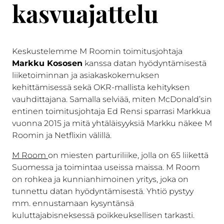
kasvuajattelu
Keskustelemme M Roomin toimitusjohtaja
Markku Kososen
kanssa datan hyödyntämisestä
liiketoiminnan ja asiakaskokemuksen
kehittämisessä sekä OKR-mallista kehityksen
vauhdittajana. Samalla selviää, miten McDonald’sin
entinen toimitusjohtaja Ed Rensi sparrasi Markkua
vuonna 2015 ja mitä yhtäläisyyksiä Markku näkee M
Roomin ja Netflixin välillä.
M Room
on miesten parturiliike, jolla on 65 liikettä
Suomessa ja toimintaa useissa maissa. M Room
on rohkea ja kunnianhimoinen yritys, joka on
tunnettu datan hyödyntämisestä. Yhtiö pystyy
mm. ennustamaan kysyntänsä
kuluttajabisneksessä poikkeuksellisen tarkasti.