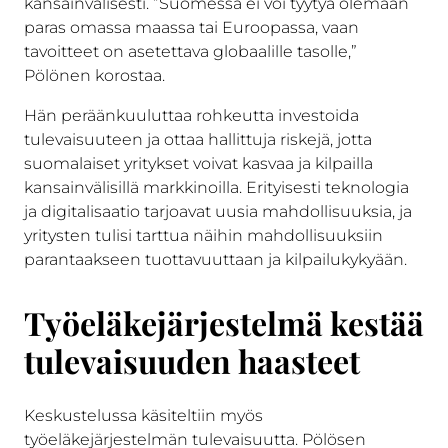
kansainvälisesti. ”Suomessa ei voi tyytyä olemaan
paras omassa maassa tai Euroopassa, vaan
tavoitteet on asetettava globaalille tasolle,”
Pölönen korostaa.
Hän peräänkuuluttaa rohkeutta investoida
tulevaisuuteen ja ottaa hallittuja riskejä, jotta
suomalaiset yritykset voivat kasvaa ja kilpailla
kansainvälisillä markkinoilla. Erityisesti teknologia
ja digitalisaatio tarjoavat uusia mahdollisuuksia, ja
yritysten tulisi tarttua näihin mahdollisuuksiin
parantaakseen tuottavuuttaan ja kilpailukykyään.
Työeläkejärjestelmä kestää
tulevaisuuden haasteet
Keskustelussa käsiteltiin myös
työeläkejärjestelmän tulevaisuutta. Pölösen