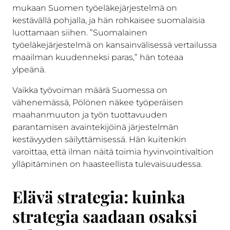
mukaan Suomen työeläkejärjestelmä on
kestävällä pohjalla, ja hän rohkaisee suomalaisia
luottamaan siihen. ”Suomalainen
työeläkejärjestelmä on kansainvälisessä vertailussa
maailman kuudenneksi paras,” hän toteaa
ylpeänä.
Vaikka työvoiman määrä Suomessa on
vähenemässä, Pölönen näkee työperäisen
maahanmuuton ja työn tuottavuuden
parantamisen avaintekijöinä järjestelmän
kestävyyden säilyttämisessä. Hän kuitenkin
varoittaa, että ilman näitä toimia hyvinvointivaltion
ylläpitäminen on haasteellista tulevaisuudessa.
Elävä strategia: kuinka
strategia saadaan osaksi