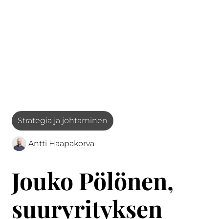
Strategia ja johtaminen
Antti Haapakorva
Jouko Pölönen,
suuryrityksen