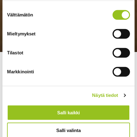
Suostumuksen
Välttämätön
valinta
Mieltymykset
Tilastot
>
>
Talentree
Strategia ja johtaminen
Jouko Pölönen,
suuryrityksen strategia eläväksi
Markkinointi
Näytä tiedot
Salli kaikki
Salli valinta