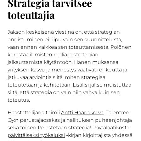
Strategia tarvitsee
toteuttajia
Jakson keskeisenä viestinä on, että strategian
onnistuminen ei riipu vain sen suunnittelusta,
vaan ennen kaikkea sen toteuttamisesta. Pölönen
korostaa ihmisten roolia ja strategian
jalkauttamista käytäntöön. Hänen mukaansa
yrityksen kasvu ja menestys vaativat rohkeutta ja
jatkuvaa arviointia siitä, miten strategiaa
toteutetaan ja kehitetään. Lisäksi jakso muistuttaa
siitä, että strategia on vain niin vahva kuin sen
toteutus.
Haastattelijana toimii
Antti Haapakorva
, Talentree
Oy:n perustajaosakas ja hallituksen puheenjohtaja
sekä toinen
Pelastetaan strategia! Pöytälaatikosta
päivittäiseksi työkaluksi
-kirjan kirjoittajista yhdessä