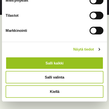
Mieltymykset
Tilastot
>
>
>
Talentree
Palvelumme
Strategia ja johtaminen
Omistajat, hallitus ja johto
Markkinointi
Näytä tiedot
Salli kaikki
Salli valinta
Kiellä