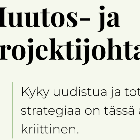
uutos- ja
rojektijoh
Kyky uudistua ja to
strategiaa on tässä 
kriittinen.