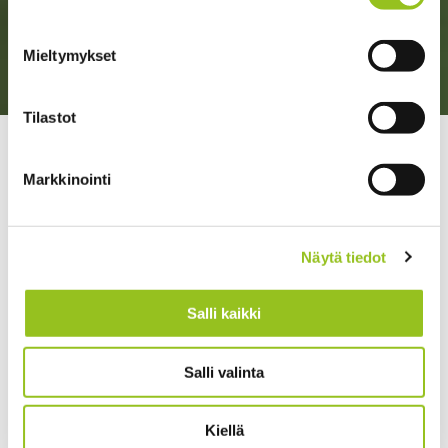
Mieltymykset
Tilastot
>
>
Talentree
HR ja valmennus
Onnellinen yritys –
ajatuksia rekrytoinnista
Markkinointi
Näytä tiedot
Salli kaikki
Salli valinta
Kiellä