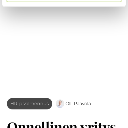
HR ja valmennus
Olli Paavola
Onnellinen yritys