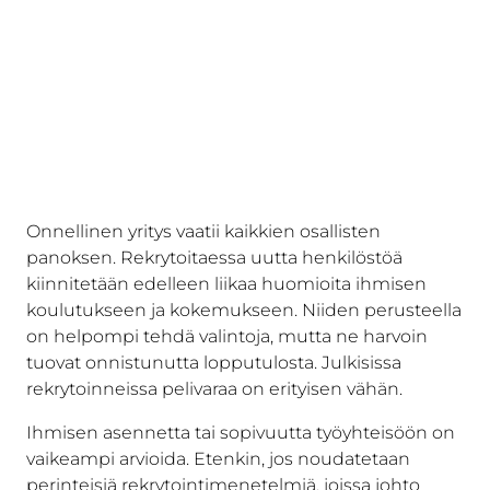
Onnellinen yritys vaatii kaikkien osallisten
panoksen. Rekrytoitaessa uutta henkilöstöä
kiinnitetään edelleen liikaa huomioita ihmisen
koulutukseen ja kokemukseen. Niiden perusteella
on helpompi tehdä valintoja, mutta ne harvoin
tuovat onnistunutta lopputulosta. Julkisissa
rekrytoinneissa pelivaraa on erityisen vähän.
Ihmisen asennetta tai sopivuutta työyhteisöön on
vaikeampi arvioida. Etenkin, jos noudatetaan
perinteisiä rekrytointimenetelmiä, joissa johto