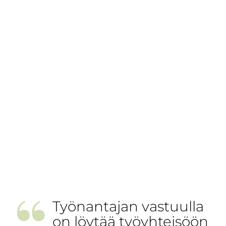
”
Työnantajan vastuulla
on löytää työyhteisöön