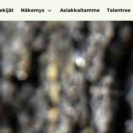
ekijät
Näkemys
Asiakkaitamme
Talentree