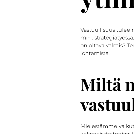
Vastuullisuus tulee 
mm. strategiatyössä.
on oltava valmis? Te
johtamista.
Miltä 
vastuu
Mielestämme vaikutt
kokonaisstrategiaa: 