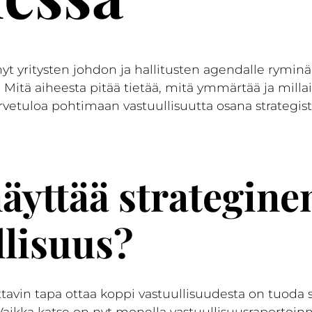
nyt yritysten johdon ja hallitusten agendalle ryminäl
 Mitä aiheesta pitää tietää, mitä ymmärtää ja millai
rvetuloa pohtimaan vastuullisuutta osana strategis
näyttää strategine
llisuus?
avin tapa ottaa koppi vastuullisuudesta on tuoda s
Vaikka katse on nyt monella vastuullisuusraportoinn