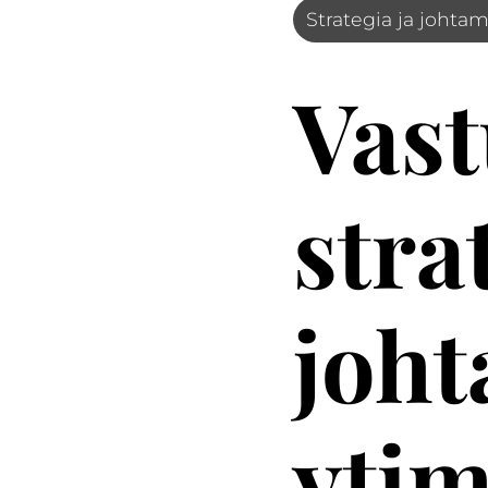
Strategia ja johta
Vast
stra
joh
ytim