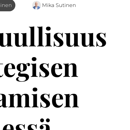
minen
Mika Sutinen
uullisuus
tegisen
tamisen
essä