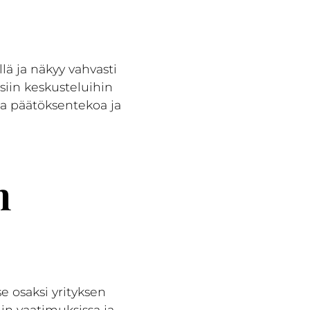
lä ja näkyy vahvasti
siin keskusteluihin
ta päätöksentekoa ja
n
e osaksi yrityksen
in vaatimuksissa ja