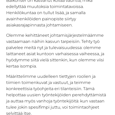
Balkonser on kasvanut kovaa vauhtia, mikä
edellyttää muutoksia toimintatavoissa.
Henkilökuntaa on tullut lisää, ja samalla
avainhenkilöiden painopiste siirtyy
asiakasrajapinnasta johtamiseen.
Olemme kehittäneet johtamisjärjestelmäämme
vastaamaan näihin kasvun tarpeisiin. Tehty työ
palvelee meitä nyt ja tulevaisuudessa: olemme
laittaneet asiat kuntoon varhaisessa vaiheessa, ja
hyödymme siitä vielä sittenkin, kun olemme viisi
kertaa isompia.
Määrittelimme uudelleen tiettyjen roolien ja
tiimien toimenkuvat ja vastuut, ja teimme
konkreettisia työohjeita eri tilanteisiin. Tämä
helpottaa uusien työntekijöiden perehdyttämistä
ja auttaa myös vanhoja työntekijöitä: kun vastaan
tulee jokin spesifimpi juttu, voi toimintaohjeet
selvittää itse.