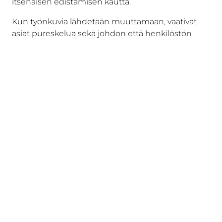
itsenäisen edistämisen kautta.
Kun työnkuvia lähdetään muuttamaan, vaativat
asiat pureskelua sekä johdon että henkilöstön
päissä, joten on hyvä ottaa aikaa ajatella ja viestiä
muutoksesta.
Asiakkaana olen aina saanut hyvää palvelua, vaikka
Talentreenkin kasvuvauhti on kova: se, mikä on
sovittu, pidetään ja projektit menevät aikataulussa.
Koen, että Talentreen porukka on ihmisläheistä,
kannustavaa ja positiivista kautta linjan.
Työntekijöistä välittyy yhdessä tekemisen meininki
ja vilpitön halu auttaa asiakasyritystä: näkee, että
ihmiset nauttivat siitä, että yritykset menevät
eteenpäin, ja toisen menestyksestä iloitaan aidosti.
Kumppanin valinnassa painoi taustalla vahva
suositus. Myös uusia projekteja Talentreen kanssa