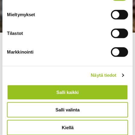
Mieltymykset
Tilastot
>
>
Talentree
Strategia ja johtaminen
Päivitimme
toimenkuvat ja työohjeet vastaamaan kasvua
Markkinointi
Näytä tiedot
Salli kaikki
Salli valinta
Kiellä