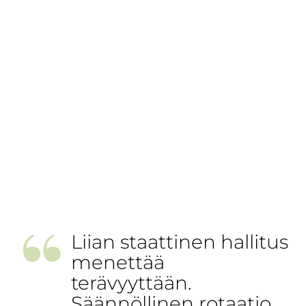
”
Liian staattinen hallitus
menettää
terävyyttään.
Säännöllinen rotaatio