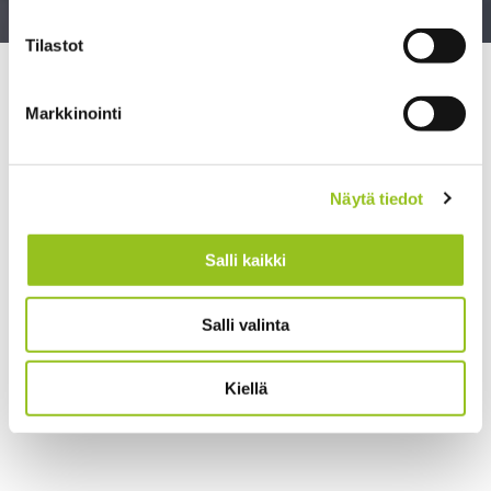
Tilastot
>
>
Talentree
Strategia ja johtaminen
Hallitustyön
kehittäminen – avaimet tulevaisuuskestävään
Markkinointi
hallitukseen
Näytä tiedot
Salli kaikki
Salli valinta
Kiellä