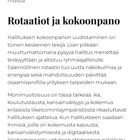
muista.
Rotaatiot ja kokoonpano
Hallituksen kokoonpanon uudistaminen on
toinen keskeinen tekijä. Liian pitkään
muuttumattomana pysyvä hallitus menettää
terävyyttään ja altistuu ryhmäajattelulle.
Säännöllinen rotaatio tuo uutta näkökulmaa ja
energiaa sekä mahdollisuuden päivittää
osaamisprofiilia yrityksen tarpeiden mukaan.
Monimuotoisuus on tässä tärkeää: ikä,
koulutustausta, kansainvälisyys ja kokemus
erilaisista liiketoimintaympäristöistä rikastuttavat
hallituksen ajattelua. Kun hallitukseen saadaan
ihmisiä, joilla on kokemusta kasvusta,
kansainvälistymisestä ja digitaalisesta
liiketoiminnasta, yrityksen strateginen näkökyky