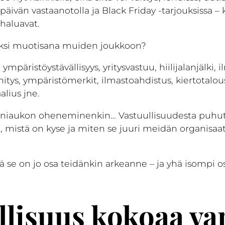
päivän vastaanotolla ja Black Friday -tarjouksissa – 
 haluavat.
n yksi muotisana muiden joukkoon?
 ympäristöystävällisyys, yritysvastuu, hiilijalanjälki
hitys, ympäristömerkit, ilmastoahdistus, kiertotalou
alius jne.
soniaukon oheneminenkin… Vastuullisuudesta puhut
, mistä on kyse ja miten se juuri meidän organis
ä se on jo osa teidänkin arkeanne – ja yhä isompi o
llisuus kokoaa va