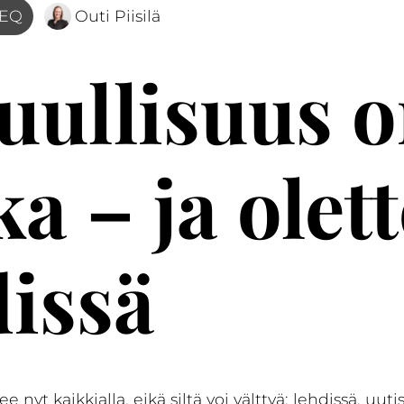
SEQ
Outi Piisilä
uullisuus 
a – ja olett
issä
 nyt kaikkialla, eikä siltä voi välttyä; lehdissä, uutis