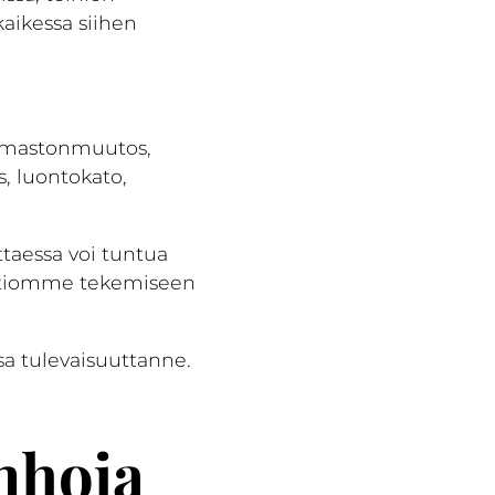
kaikessa siihen
, ilmastonmuutos,
s, luontokato,
taessa voi tuntua
aatiomme tekemiseen
sa tulevaisuuttanne.
nhoja