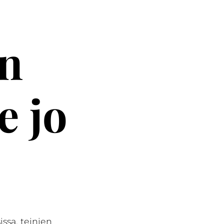
on
e jo
issa, teinien