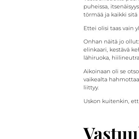
puheissa, itsenäisyys
törmää ja kaikki sitä
Ettei olisi taas vai
Onhan näitä jo ollut:
elinkaari, kestävä ke
lähiruoka, hiilineutra
Aikoinaan oli se ot
vaikealta hahmottaa
liittyy.
Uskon kuitenkin, ett
Vastuu