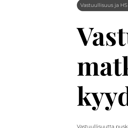
Vastuullisuus ja H
Vast
matk
kyyd
Vastuullisuutta puskee