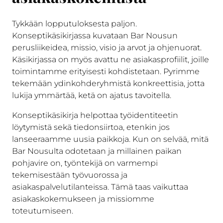
Tykkään lopputuloksesta paljon.
Konseptikäsikirjassa kuvataan Bar Nousun
perusliikeidea, missio, visio ja arvot ja ohjenuorat.
Käsikirjassa on myös avattu ne asiakasprofiilit, joille
toimintamme erityisesti kohdistetaan. Pyrimme
tekemään ydinkohderyhmistä konkreettisia, jotta
lukija ymmärtää, ketä on ajatus tavoitella.
Konseptikäsikirja helpottaa työidentiteetin
löytymistä sekä tiedonsiirtoa, etenkin jos
lanseeraamme uusia paikkoja. Kun on selvää, mitä
Bar Nousulta odotetaan ja millainen paikan
pohjavire on, työntekijä on varmempi
tekemisestään työvuorossa ja
asiakaspalvelutilanteissa. Tämä taas vaikuttaa
asiakaskokemukseen ja missiomme
toteutumiseen.