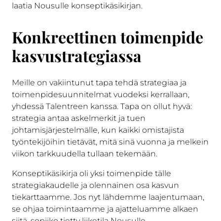
laatia Nousulle konseptikäsikirjan.
Konkreettinen toimenpide
kasvustrategiassa
Meille on vakiintunut tapa tehdä strategiaa ja
toimenpidesuunnitelmat vuodeksi kerrallaan,
yhdessä Talentreen kanssa. Tapa on ollut hyvä:
strategia antaa askelmerkit ja tuen
johtamisjärjestelmälle, kun kaikki omistajista
työntekijöihin tietävät, mitä sinä vuonna ja melkein
viikon tarkkuudella tullaan tekemään.
Konseptikäsikirja oli yksi toimenpide tälle
strategiakaudelle ja olennainen osa kasvun
tiekarttaamme. Jos nyt lähdemme laajentumaan,
se ohjaa toimintaamme ja ajatteluamme alkaen
siitä, sopiiko tietty liiketila Nousulle.