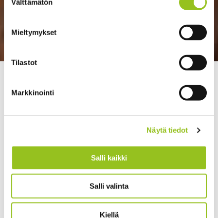
Välttämätön
valinta
Mieltymykset
Tilastot
>
>
Talentree
Strategia ja johtaminen
Konseptikäsikirjalla uuteen Nousuun
Markkinointi
Näytä tiedot
Salli kaikki
Salli valinta
Kiellä