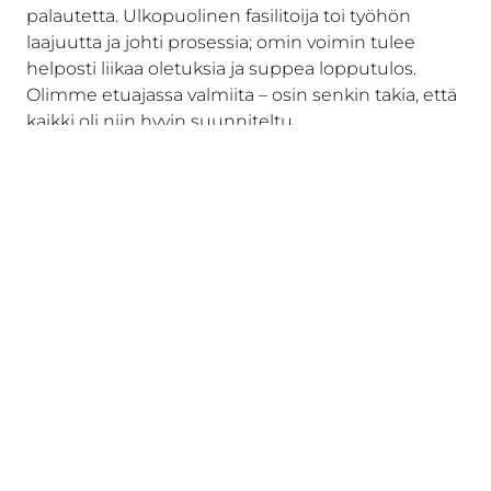
palautetta. Ulkopuolinen fasilitoija toi työhön
laajuutta ja johti prosessia; omin voimin tulee
helposti liikaa oletuksia ja suppea lopputulos.
Olimme etuajassa valmiita – osin senkin takia, että
kaikki oli niin hyvin suunniteltu.
Autenttisuus ja laatu
tekevät valinnasta helpon
Talentree oli meille luonnollinen valinta, koska
teemme paljon yhdessä. Yhteistyön taustalla on
luottamus ja se, että puhumme samaa kieltä:
oikeista asioista oikeilla nimillä.
Koen, että Talentreella on kyky rekrytoida ihmisiä,
jotka ymmärtävät, mitä konsultointi
parhaimmillaan on. On tärkeää, että molemmilla