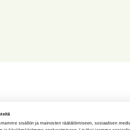
teitä
teluumme
mamme sisällön ja mainosten räätälöimiseen, sosiaalisen medi
n ja kävijämäärämme analysoimiseen. Lisäksi jaamme sosiaali