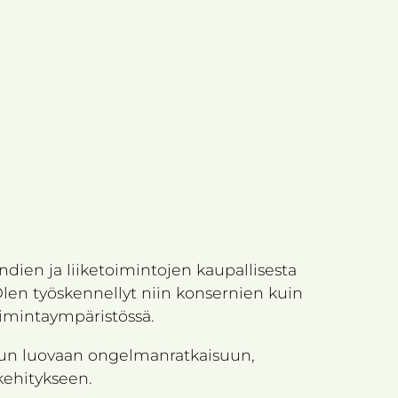
ndien ja liiketoimintojen kaupallisesta
. Olen työskennellyt niin konsernien kuin
oimintaympäristössä.​
lun luovaan ongelmanratkaisuun,
kehitykseen.​