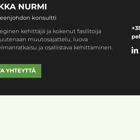
KKA NURMI
keenjohdon konsultti
+3
eginen kehittäjä ja kokenut fasilitoija
pe
uutenaan muutosajattelu, luova
lmanratkaisu ja osallistava kehittäminen.
A YHTEYTTÄ