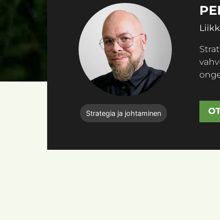
PE
Liik
Strat
vahv
onge
OT
Strategia ja johtaminen