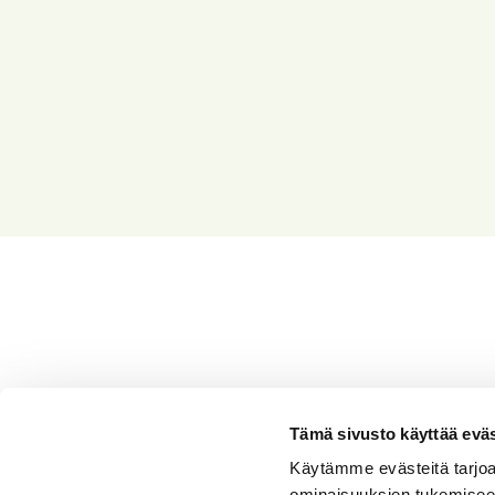
Tämä sivusto käyttää eväs
Tutustu ajat
Käytämme evästeitä tarjoa
ominaisuuksien tukemisee