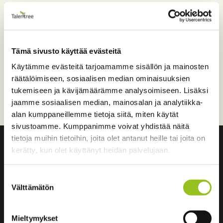
Tietoja käsittelevät ainoastaan Talentreen
asiantuntijat. Kyselyalustana toimii ZEF Talentreen
lukuun.
Tämä sivusto käyttää evästeitä
Lisätietoja henkilötietojen käsittelystä löydät
Talentreen rekisteri‑ ja tietosuojaselosteesta
ja
ZEF
Käytämme evästeitä tarjoamamme sisällön ja mainosten
Oy:n tietosuojaselosteesta
.
räätälöimiseen, sosiaalisen median ominaisuuksien
tukemiseen ja kävijämäärämme analysoimiseen. Lisäksi
jaamme sosiaalisen median, mainosalan ja analytiikka-
alan kumppaneillemme tietoja siitä, miten käytät
sivustoamme. Kumppanimme voivat yhdistää näitä
tietoja muihin tietoihin, joita olet antanut heille tai joita on
kerätty, kun olet käyttänyt heidän palvelujaan.
Suostumuksen
Välttämätön
valinta
Mieltymykset